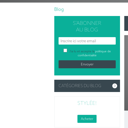
Blog
S’ABONNER
AU BLOG
J’ai lu et accepte la
politique de
confidentialité
CATÉGORIES DU BLOG
STYLÉE!
Acheter