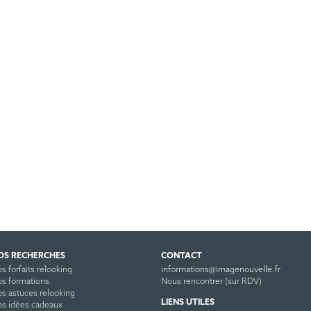
OS RECHERCHES
CONTACT
s forfaits relooking
informations@imagenouvelle.fr
s formations
Nous rencontrer (sur RDV)
s astuces relooking
LIENS UTILES
s idées cadeaux