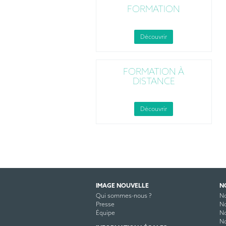
FORMATION
Découvrir
FORMATION À
DISTANCE
Découvrir
IMAGE NOUVELLE
N
Qui sommes-nous ?
No
Presse
No
Équipe
No
No