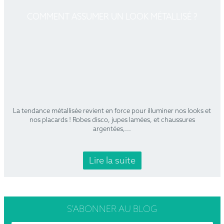
COMMENT ASSUMER UN LOOK MÉTALLISÉ ?
La tendance métallisée revient en force pour illuminer nos looks et
nos placards ! Robes disco, jupes lamées, et chaussures
argentées,
...
Lire la suite
S’ABONNER
AU BLOG