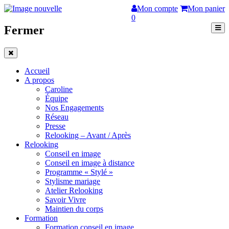
Mon compte
Mon panier
0
Fermer
Accueil
A propos
Caroline
Équipe
Nos Engagements
Réseau
Presse
Relooking – Avant / Après
Relooking
Conseil en image
Conseil en image à distance
Programme « Stylé »
Stylisme mariage
Atelier Relooking
Savoir Vivre
Maintien du corps
Formation
Formation conseil en image