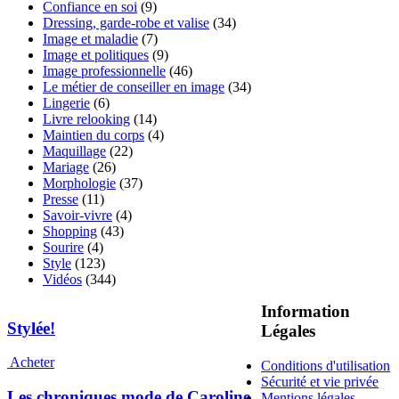
Confiance en soi
(9)
Dressing, garde-robe et valise
(34)
Image et maladie
(7)
Image et politiques
(9)
Image professionnelle
(46)
Le métier de conseiller en image
(34)
Lingerie
(6)
Livre relooking
(14)
Maintien du corps
(4)
Maquillage
(22)
Mariage
(26)
Morphologie
(37)
Presse
(11)
Savoir-vivre
(4)
Shopping
(43)
Sourire
(4)
Style
(123)
Vidéos
(344)
Information
Stylée!
Légales
Acheter
Conditions d'utilisation
Sécurité et vie privée
Les chroniques mode de Caroline
Mentions légales