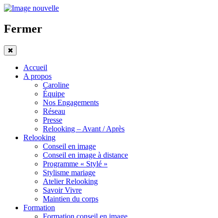
Fermer
Accueil
A propos
Caroline
Équipe
Nos Engagements
Réseau
Presse
Relooking – Avant / Après
Relooking
Conseil en image
Conseil en image à distance
Programme « Stylé »
Stylisme mariage
Atelier Relooking
Savoir Vivre
Maintien du corps
Formation
Formation conseil en image