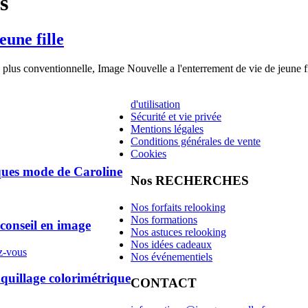
s
eune fille
u plus conventionnelle, Image Nouvelle a l'enterrement de vie de jeune fil
d'utilisation
Sécurité et vie privée
Mentions légales
Conditions générales de vente
Cookies
ques mode de Caroline
Nos RECHERCHES
Nos forfaits relooking
Nos formations
 conseil en image
Nos astuces relooking
Nos idées cadeaux
z-vous
Nos événementiels
illage colorimétrique
CONTACT