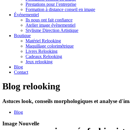
Prestations pour l’entreprise
Formation à distance conseil en image
Événementiel
Ils nous ont fait confiance
Atelier image évènementiel
Stylisme Direction Artistique
Boutique
Matériel Relooking
Maquillage colorimétrique
Livres Relooking
Cadeaux Relooking
Jeux relooking
Blog
Contact
Blog relooking
Astuces look, conseils morphologiques et analyse d'ima
Blog
Image Nouvelle