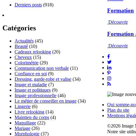
Derniers posts
(918)
Formation
Découvrir
Catégories
Formation 
Actualités
(45)
Découvrir
Beauté
(10)
Cadeaux relooking
(20)
Cheveux
(15)
Colorimétrie
(29)
Communication non verbale
(11)
Confiance en soi
(9)
Dressing, garde-robe et valise
(34)
Image et maladie
(7)
Image et politiques
(9)
Image professionnelle
(46)
Le métier de conseiller en image
(34)
Qui somme-no
Lingerie
(6)
Plan du site
Livre relooking
(14)
Mentions légal
Maintien du corps
(4)
Maquillage
(22)
©2026 Image 
Mariage
(26)
Notre site util
Morphologie
(37)