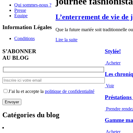
journée fashionista
Qui sommes-nous ?
Presse
Équipe
L’enterrement de vie de j
Information Légales
Que la future mariée soit traditionnelle o
Conditions
Lire la suite
S’ABONNER
Stylée!
AU BLOG
Acheter
Les chroni
Voir
J’ai lu et accepte la
politique de confidentialité
Préstations
Prendre rende
Catégories du blog
Gamme maqu
Acheter