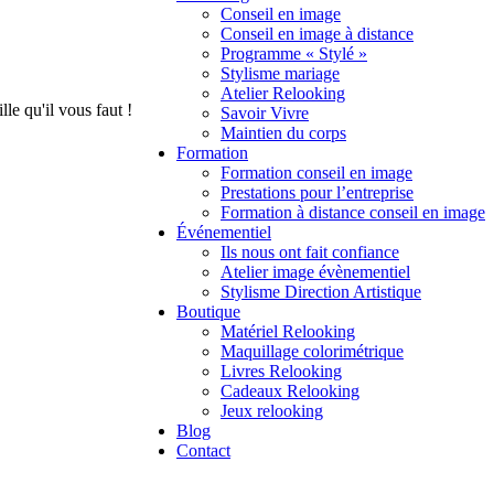
Conseil en image
Conseil en image à distance
Programme « Stylé »
Stylisme mariage
Atelier Relooking
le qu'il vous faut !
Savoir Vivre
Maintien du corps
Formation
Formation conseil en image
Prestations pour l’entreprise
Formation à distance conseil en image
Événementiel
Ils nous ont fait confiance
Atelier image évènementiel
Stylisme Direction Artistique
Boutique
Matériel Relooking
Maquillage colorimétrique
Livres Relooking
Cadeaux Relooking
Jeux relooking
Blog
Contact