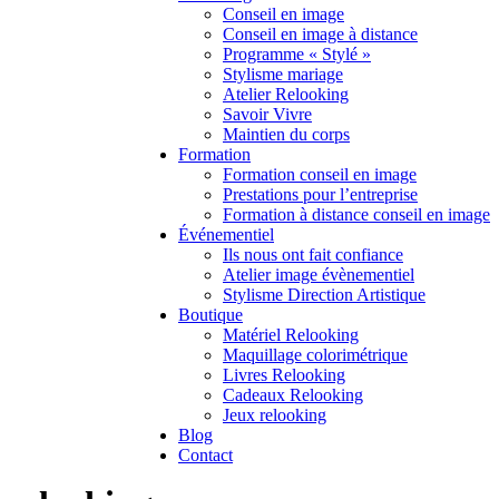
Conseil en image
Conseil en image à distance
Programme « Stylé »
Stylisme mariage
Atelier Relooking
Savoir Vivre
Maintien du corps
Formation
Formation conseil en image
Prestations pour l’entreprise
Formation à distance conseil en image
Événementiel
Ils nous ont fait confiance
Atelier image évènementiel
Stylisme Direction Artistique
Boutique
Matériel Relooking
Maquillage colorimétrique
Livres Relooking
Cadeaux Relooking
Jeux relooking
Blog
Contact