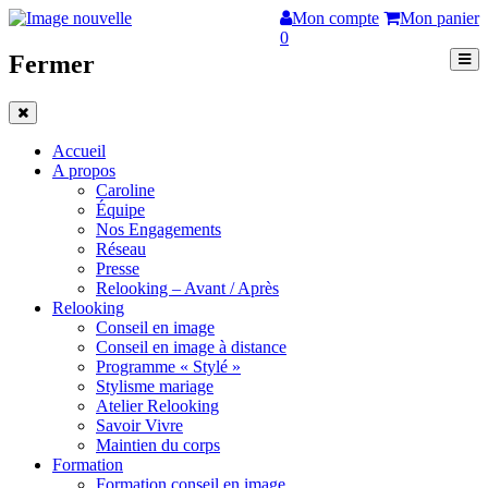
Mon compte
Mon panier
0
Fermer
Accueil
A propos
Caroline
Équipe
Nos Engagements
Réseau
Presse
Relooking – Avant / Après
Relooking
Conseil en image
Conseil en image à distance
Programme « Stylé »
Stylisme mariage
Atelier Relooking
Savoir Vivre
Maintien du corps
Formation
Formation conseil en image