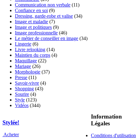
Communication non verbale
(11)
Confiance en soi
(9)
Dressing, garde-robe et valise
(34)
Image et maladie
(7)
Image et politiques
(9)
Image professionnelle
(46)
Le métier de conseiller en image
(34)
Lingerie
(6)
Livre relooking
(14)
Maintien du corps
(4)
Maquillage
(22)
Mariage
(26)
Morphologie
(37)
Presse
(11)
Savoir-vivre
(4)
Shopping
(43)
Sourire
(4)
Style
(123)
Vidéos
(344)
Information
Stylée!
Légales
Acheter
Conditions d'utilisation