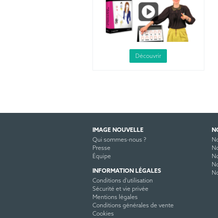
Découvrir
IMAGE NOUVELLE
N
Qui sommes-nous ?
No
Presse
No
Équipe
No
No
INFORMATION LÉGALES
No
Conditions d'utilisation
Sécurité et vie privée
Mentions légales
Conditions générales de vente
Cookies