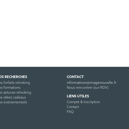
OS RECHERCHES
CONTACT
s forfaits relooking
informations@imagenouvelle.fr
s formations
Nous rencontrer (sur RDV)
s astuces relooking
LIENS UTILES
s idées cadeaux
Compte & Inscription
s événementiels
Contact
FAQ