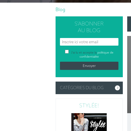
Blog
S’ABONNER
AU BLOG
J’ai lu et accepte la
politique de
confidentialité
CATÉGORIES DU BLOG
STYLÉE!