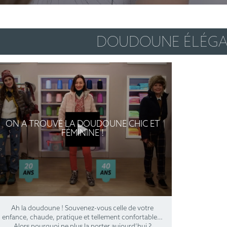
DOUDOUNE ÉLÉG
ON A TROUVÉ LA DOUDOUNE CHIC ET
FÉMININE !
Ah la doudoune ! Souvenez-vous celle de votre
enfance, chaude, pratique et tellement confortable…
Alors pourquoi ne plus la porter aujourd’hui ?