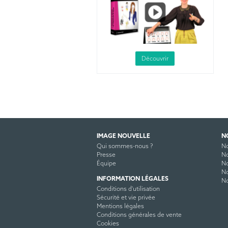
Découvrir
IMAGE NOUVELLE
N
Qui sommes-nous ?
No
Presse
No
Équipe
No
No
INFORMATION LÉGALES
No
Conditions d'utilisation
Sécurité et vie privée
Mentions légales
Conditions générales de vente
Cookies