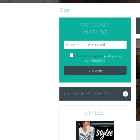
Blog
S’ABONNER
AU BLOG
J’ai lu et accepte la
politique de
confidentialité
CATÉGORIES DU BLOG
STYLÉE!