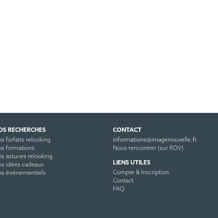
OS RECHERCHES
CONTACT
s forfaits relooking
informations@imagenouvelle.fr
s formations
Nous rencontrer (sur RDV)
s astuces relooking
LIENS UTILES
s idées cadeaux
Compte & Inscription
s événementiels
Contact
FAQ