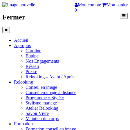
Mon compte
Mon panier
0
Fermer
Accueil
A propos
Caroline
Équipe
Nos Engagements
Réseau
Presse
Relooking – Avant / Après
Relooking
Conseil en image
Conseil en image à distance
Programme « Stylé »
Stylisme mariage
Atelier Relooking
Savoir Vivre
Maintien du corps
Formation
Formation conseil en image