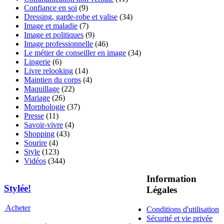
Confiance en soi
(9)
Dressing, garde-robe et valise
(34)
Image et maladie
(7)
Image et politiques
(9)
Image professionnelle
(46)
Le métier de conseiller en image
(34)
Lingerie
(6)
Livre relooking
(14)
Maintien du corps
(4)
Maquillage
(22)
Mariage
(26)
Morphologie
(37)
Presse
(11)
Savoir-vivre
(4)
Shopping
(43)
Sourire
(4)
Style
(123)
Vidéos
(344)
Information
Stylée!
Légales
Acheter
Conditions d'utilisation
Sécurité et vie privée