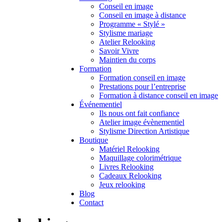
Conseil en image
Conseil en image à distance
Programme « Stylé »
Stylisme mariage
Atelier Relooking
Savoir Vivre
Maintien du corps
Formation
Formation conseil en image
Prestations pour l’entreprise
Formation à distance conseil en image
Événementiel
Ils nous ont fait confiance
Atelier image évènementiel
Stylisme Direction Artistique
Boutique
Matériel Relooking
Maquillage colorimétrique
Livres Relooking
Cadeaux Relooking
Jeux relooking
Blog
Contact