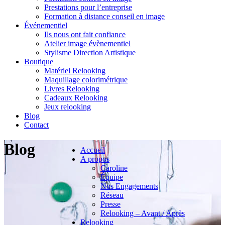
Prestations pour l’entreprise
Formation à distance conseil en image
Événementiel
Ils nous ont fait confiance
Atelier image évènementiel
Stylisme Direction Artistique
Boutique
Matériel Relooking
Maquillage colorimétrique
Livres Relooking
Cadeaux Relooking
Jeux relooking
Blog
Contact
Blog
Accueil
A propos
Caroline
Équipe
Nos Engagements
Réseau
Presse
Relooking – Avant / Après
Relooking