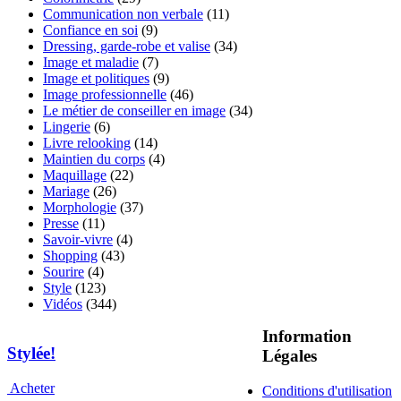
Communication non verbale
(11)
Confiance en soi
(9)
Dressing, garde-robe et valise
(34)
Image et maladie
(7)
Image et politiques
(9)
Image professionnelle
(46)
Le métier de conseiller en image
(34)
Lingerie
(6)
Livre relooking
(14)
Maintien du corps
(4)
Maquillage
(22)
Mariage
(26)
Morphologie
(37)
Presse
(11)
Savoir-vivre
(4)
Shopping
(43)
Sourire
(4)
Style
(123)
Vidéos
(344)
Information
Stylée!
Légales
Acheter
Conditions d'utilisation