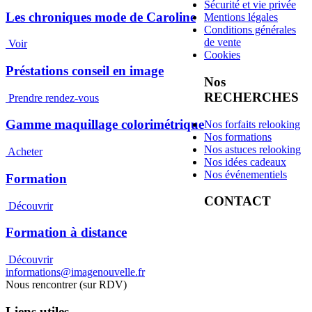
Sécurité et vie privée
Les chroniques mode de Caroline
Mentions légales
Conditions générales
de vente
Voir
Cookies
Préstations conseil en image
Nos
RECHERCHES
Prendre rendez-vous
Gamme maquillage colorimétrique
Nos forfaits relooking
Nos formations
Nos astuces relooking
Acheter
Nos idées cadeaux
Nos événementiels
Formation
CONTACT
Découvrir
Formation à distance
Découvrir
informations@imagenouvelle.fr
Nous rencontrer (sur RDV)
Liens utiles