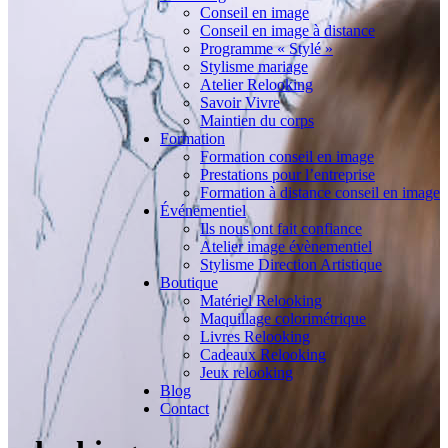
Conseil en image
Conseil en image à distance
Programme « Stylé »
Stylisme mariage
Atelier Relooking
Savoir Vivre
Maintien du corps
Formation
Formation conseil en image
Prestations pour l’entreprise
Formation à distance conseil en image
Événementiel
Ils nous ont fait confiance
Atelier image évènementiel
Stylisme Direction Artistique
Boutique
Matériel Relooking
Maquillage colorimétrique
Livres Relooking
Cadeaux Relooking
Jeux relooking
Blog
Contact