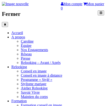
Mon compte
Mon panier
0
Fermer
Accueil
A propos
Caroline
Équipe
Nos Engagements
Réseau
Presse
Relooking – Avant / Après
Relooking
Conseil en image
Conseil en image à distance
Programme « Stylé »
Stylisme mariage
Atelier Relooking
Savoir Vivre
Maintien du corps
Formation
Formation conseil en image