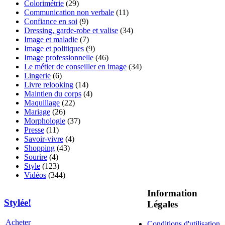
Colorimétrie
(29)
Communication non verbale
(11)
Confiance en soi
(9)
Dressing, garde-robe et valise
(34)
Image et maladie
(7)
Image et politiques
(9)
Image professionnelle
(46)
Le métier de conseiller en image
(34)
Lingerie
(6)
Livre relooking
(14)
Maintien du corps
(4)
Maquillage
(22)
Mariage
(26)
Morphologie
(37)
Presse
(11)
Savoir-vivre
(4)
Shopping
(43)
Sourire
(4)
Style
(123)
Vidéos
(344)
Information
Stylée!
Légales
Acheter
Conditions d'utilisation