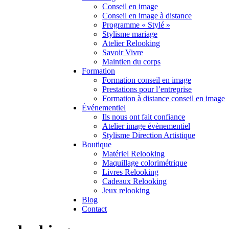
Conseil en image
Conseil en image à distance
Programme « Stylé »
Stylisme mariage
Atelier Relooking
Savoir Vivre
Maintien du corps
Formation
Formation conseil en image
Prestations pour l’entreprise
Formation à distance conseil en image
Événementiel
Ils nous ont fait confiance
Atelier image évènementiel
Stylisme Direction Artistique
Boutique
Matériel Relooking
Maquillage colorimétrique
Livres Relooking
Cadeaux Relooking
Jeux relooking
Blog
Contact