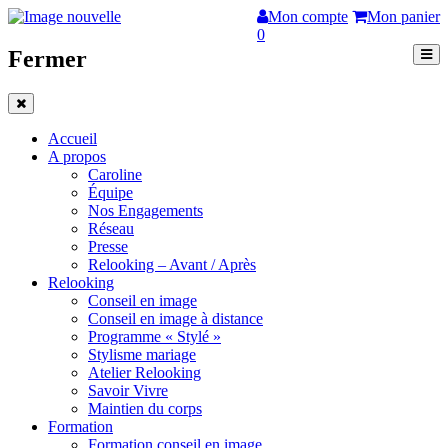
Mon compte
Mon panier
0
Fermer
Accueil
A propos
Caroline
Équipe
Nos Engagements
Réseau
Presse
Relooking – Avant / Après
Relooking
Conseil en image
Conseil en image à distance
Programme « Stylé »
Stylisme mariage
Atelier Relooking
Savoir Vivre
Maintien du corps
Formation
Formation conseil en image