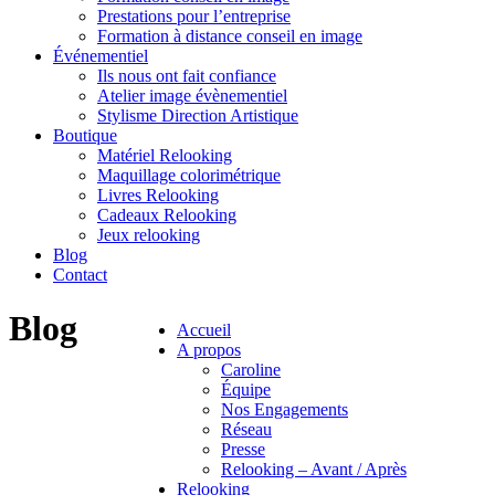
Prestations pour l’entreprise
Formation à distance conseil en image
Événementiel
Ils nous ont fait confiance
Atelier image évènementiel
Stylisme Direction Artistique
Boutique
Matériel Relooking
Maquillage colorimétrique
Livres Relooking
Cadeaux Relooking
Jeux relooking
Blog
Contact
Blog
Accueil
A propos
Caroline
Équipe
Nos Engagements
Réseau
Presse
Relooking – Avant / Après
Relooking