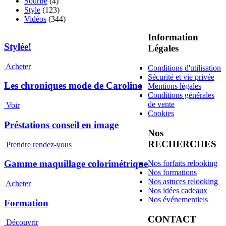
Sourire
(4)
Style
(123)
Vidéos
(344)
Information
Stylée!
Légales
Acheter
Conditions d'utilisation
Sécurité et vie privée
Les chroniques mode de Caroline
Mentions légales
Conditions générales
de vente
Voir
Cookies
Préstations conseil en image
Nos
RECHERCHES
Prendre rendez-vous
Gamme maquillage colorimétrique
Nos forfaits relooking
Nos formations
Nos astuces relooking
Acheter
Nos idées cadeaux
Nos événementiels
Formation
CONTACT
Découvrir