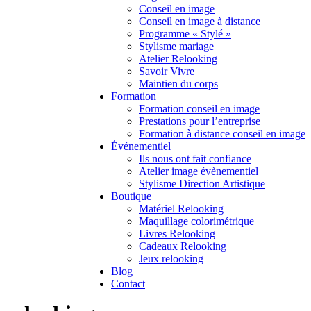
Conseil en image
Conseil en image à distance
Programme « Stylé »
Stylisme mariage
Atelier Relooking
Savoir Vivre
Maintien du corps
Formation
Formation conseil en image
Prestations pour l’entreprise
Formation à distance conseil en image
Événementiel
Ils nous ont fait confiance
Atelier image évènementiel
Stylisme Direction Artistique
Boutique
Matériel Relooking
Maquillage colorimétrique
Livres Relooking
Cadeaux Relooking
Jeux relooking
Blog
Contact