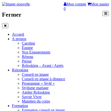
Mon compte
Mon panier
0
Fermer
Accueil
A propos
Caroline
Équipe
Nos Engagements
Réseau
Presse
Relooking – Avant / Après
Relooking
Conseil en image
Conseil en image à distance
Programme « Stylé »
Stylisme mariage
Atelier Relooking
Savoir Vivre
Maintien du corps
Formation
Formation conseil en image