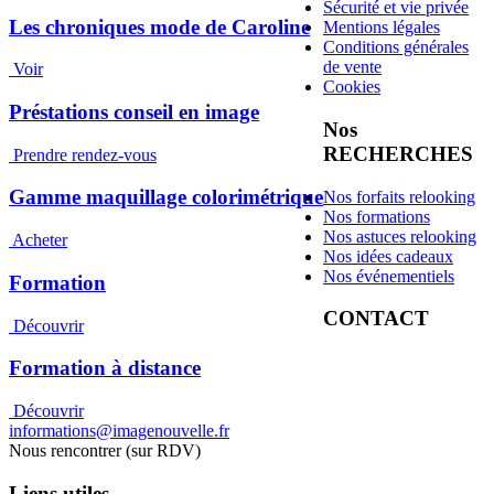
Sécurité et vie privée
Les chroniques mode de Caroline
Mentions légales
Conditions générales
de vente
Voir
Cookies
Préstations conseil en image
Nos
RECHERCHES
Prendre rendez-vous
Gamme maquillage colorimétrique
Nos forfaits relooking
Nos formations
Nos astuces relooking
Acheter
Nos idées cadeaux
Nos événementiels
Formation
CONTACT
Découvrir
Formation à distance
Découvrir
informations@imagenouvelle.fr
Nous rencontrer (sur RDV)
Liens utiles