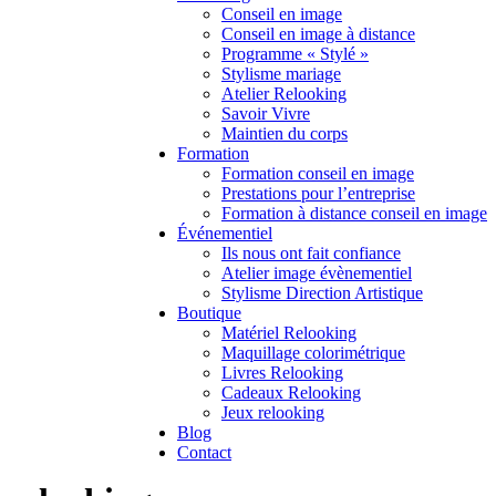
Conseil en image
Conseil en image à distance
Programme « Stylé »
Stylisme mariage
Atelier Relooking
Savoir Vivre
Maintien du corps
Formation
Formation conseil en image
Prestations pour l’entreprise
Formation à distance conseil en image
Événementiel
Ils nous ont fait confiance
Atelier image évènementiel
Stylisme Direction Artistique
Boutique
Matériel Relooking
Maquillage colorimétrique
Livres Relooking
Cadeaux Relooking
Jeux relooking
Blog
Contact