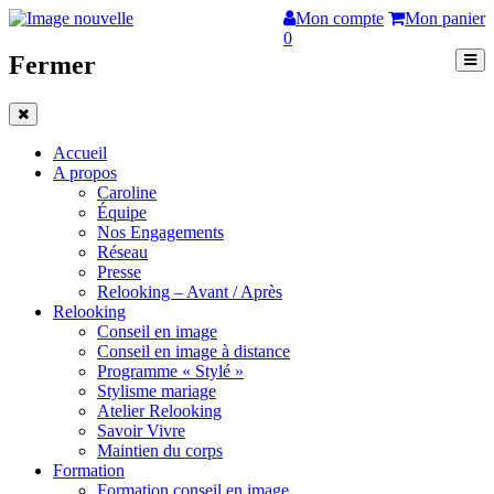
Mon compte
Mon panier
0
Fermer
Accueil
A propos
Caroline
Équipe
Nos Engagements
Réseau
Presse
Relooking – Avant / Après
Relooking
Conseil en image
Conseil en image à distance
Programme « Stylé »
Stylisme mariage
Atelier Relooking
Savoir Vivre
Maintien du corps
Formation
Formation conseil en image