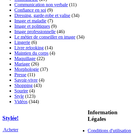
Communication non verbale
(11)
Confiance en soi
(9)
Dressing, garde-robe et valise
(34)
Image et maladie
(7)
Image et politiques
(9)
Image professionnelle
(46)
Le métier de conseiller en image
(34)
Lingerie
(6)
Livre relooking
(14)
Maintien du corps
(4)
Maquillage
(22)
Mariage
(26)
Morphologie
(37)
Presse
(11)
Savoir-vivre
(4)
Shopping
(43)
Sourire
(4)
Style
(123)
Vidéos
(344)
Information
Stylée!
Légales
Acheter
Conditions d'utilisation