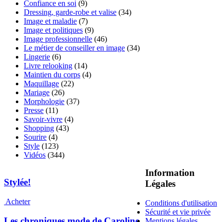
Confiance en soi
(9)
Dressing, garde-robe et valise
(34)
Image et maladie
(7)
Image et politiques
(9)
Image professionnelle
(46)
Le métier de conseiller en image
(34)
Lingerie
(6)
Livre relooking
(14)
Maintien du corps
(4)
Maquillage
(22)
Mariage
(26)
Morphologie
(37)
Presse
(11)
Savoir-vivre
(4)
Shopping
(43)
Sourire
(4)
Style
(123)
Vidéos
(344)
Information
Stylée!
Légales
Acheter
Conditions d'utilisation
Sécurité et vie privée
Les chroniques mode de Caroline
Mentions légales