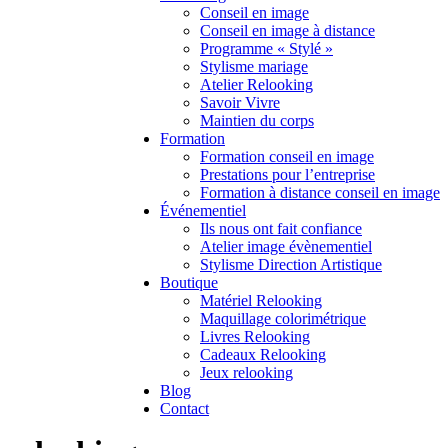
Conseil en image
Conseil en image à distance
Programme « Stylé »
Stylisme mariage
Atelier Relooking
Savoir Vivre
Maintien du corps
Formation
Formation conseil en image
Prestations pour l’entreprise
Formation à distance conseil en image
Événementiel
Ils nous ont fait confiance
Atelier image évènementiel
Stylisme Direction Artistique
Boutique
Matériel Relooking
Maquillage colorimétrique
Livres Relooking
Cadeaux Relooking
Jeux relooking
Blog
Contact