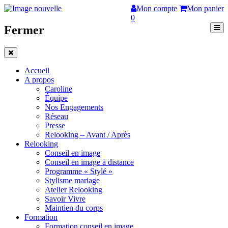
Mon compte
Mon panier
0
Fermer
Accueil
A propos
Caroline
Équipe
Nos Engagements
Réseau
Presse
Relooking – Avant / Après
Relooking
Conseil en image
Conseil en image à distance
Programme « Stylé »
Stylisme mariage
Atelier Relooking
Savoir Vivre
Maintien du corps
Formation
Formation conseil en image