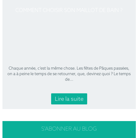
COMMENT CHOISIR SON MAILLOT DE BAIN ?
Chaque année, c’est la même chose. Les fêtes de Pâques passées,
on a à peine le temps de se retourner, que, devinez quoi ? Le temps
de
...
Lire la suite
S’ABONNER
AU BLOG