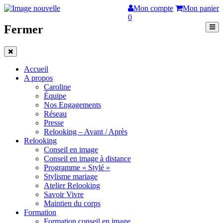
Mon compte
Mon panier
0
Fermer
Accueil
A propos
Caroline
Équipe
Nos Engagements
Réseau
Presse
Relooking – Avant / Après
Relooking
Conseil en image
Conseil en image à distance
Programme « Stylé »
Stylisme mariage
Atelier Relooking
Savoir Vivre
Maintien du corps
Formation
Formation conseil en image