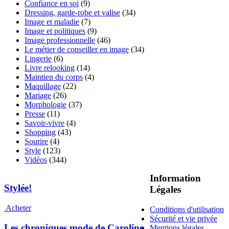
Confiance en soi
(9)
Dressing, garde-robe et valise
(34)
Image et maladie
(7)
Image et politiques
(9)
Image professionnelle
(46)
Le métier de conseiller en image
(34)
Lingerie
(6)
Livre relooking
(14)
Maintien du corps
(4)
Maquillage
(22)
Mariage
(26)
Morphologie
(37)
Presse
(11)
Savoir-vivre
(4)
Shopping
(43)
Sourire
(4)
Style
(123)
Vidéos
(344)
Information
Stylée!
Légales
Acheter
Conditions d'utilisation
Sécurité et vie privée
Les chroniques mode de Caroline
Mentions légales