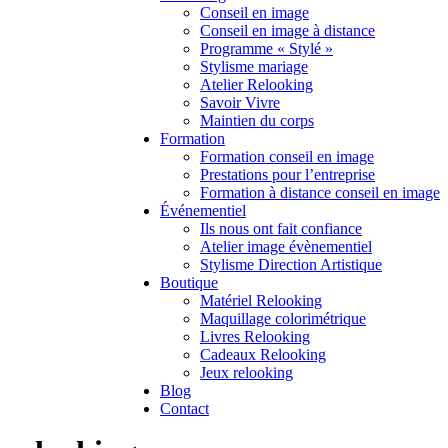
Conseil en image
Conseil en image à distance
Programme « Stylé »
Stylisme mariage
Atelier Relooking
Savoir Vivre
Maintien du corps
Formation
Formation conseil en image
Prestations pour l’entreprise
Formation à distance conseil en image
Événementiel
Ils nous ont fait confiance
Atelier image évènementiel
Stylisme Direction Artistique
Boutique
Matériel Relooking
Maquillage colorimétrique
Livres Relooking
Cadeaux Relooking
Jeux relooking
Blog
Contact