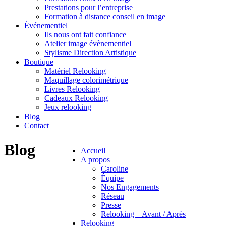
Prestations pour l’entreprise
Formation à distance conseil en image
Événementiel
Ils nous ont fait confiance
Atelier image évènementiel
Stylisme Direction Artistique
Boutique
Matériel Relooking
Maquillage colorimétrique
Livres Relooking
Cadeaux Relooking
Jeux relooking
Blog
Contact
Blog
Accueil
A propos
Caroline
Équipe
Nos Engagements
Réseau
Presse
Relooking – Avant / Après
Relooking