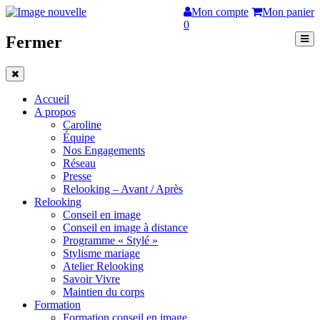
Mon compte
Mon panier
0
Fermer
Accueil
A propos
Caroline
Équipe
Nos Engagements
Réseau
Presse
Relooking – Avant / Après
Relooking
Conseil en image
Conseil en image à distance
Programme « Stylé »
Stylisme mariage
Atelier Relooking
Savoir Vivre
Maintien du corps
Formation
Formation conseil en image