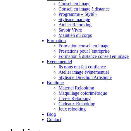
Conseil en image
Conseil en image à distance
Programme « Stylé »
Stylisme mariage
Atelier Relooking
Savoir Vivre
Maintien du corps
Formation
Formation conseil en image
Prestations pour l’entreprise
Formation à distance conseil en image
Événementiel
Ils nous ont fait confiance
Atelier image évènementiel
Stylisme Direction Artistique
Boutique
Matériel Relooking
Maquillage colorimétrique
Livres Relooking
Cadeaux Relooking
Jeux relooking
Blog
Contact