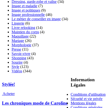
Dressing, garde-robe et valise
(34)
Image et maladie
(7)
Image et politiques
(9)
Image professionnelle
(46)
Le métier de conseiller en image
(34)
Lingerie
(6)
Livre relooking
(14)
Maintien du corps
(4)
Maquillage
(22)
Mariage
(26)
Morphologie
(37)
Presse
(11)
Savoir-vivre
(4)
Shopping
(43)
Sourire
(4)
Style
(123)
Vidéos
(344)
Information
Stylée!
Légales
Acheter
Conditions d'utilisation
Sécurité et vie privée
Les chroniques mode de Caroline
Mentions légales
Conditions générales