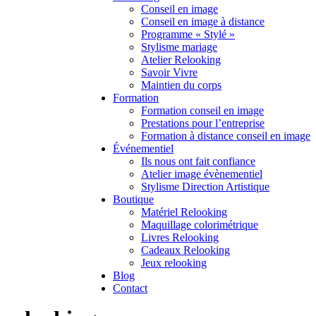
Conseil en image
Conseil en image à distance
Programme « Stylé »
Stylisme mariage
Atelier Relooking
Savoir Vivre
Maintien du corps
Formation
Formation conseil en image
Prestations pour l’entreprise
Formation à distance conseil en image
Événementiel
Ils nous ont fait confiance
Atelier image évènementiel
Stylisme Direction Artistique
Boutique
Matériel Relooking
Maquillage colorimétrique
Livres Relooking
Cadeaux Relooking
Jeux relooking
Blog
Contact