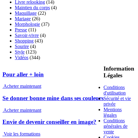
Livre relooking
(14)
Maintien du corps
(4)
Maquillage
(22)
Mariage
(26)
Morphologie
(37)
Presse
(11)
Savoir-vivre
(4)
Shopping
(43)
Sourire
(4)
Style
(123)
Vidéos
(344)
Information
Pour aller + loin
Légales
Acheter maintenant
Conditions
d'utilisation
Se donner bonne mine dans ses couleurs
Sécurité et vie
privée
Mentions
Acheter maintenant
légales
Conditions
Envie de devenir conseiller en image?
générales de
vente
Voir les formations
Cookies