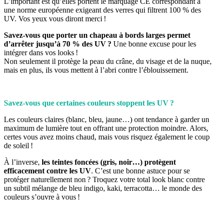
L’important est qu’elles portent le marquage CE correspondant à
une norme européenne exigeant des verres qui filtrent 100 % des
UV. Vos yeux vous diront merci !
Savez-vous que porter un chapeau à bords larges
permet
d’arrêter jusqu’à 70 % des UV ?
Une bonne excuse pour les
intégrer dans vos looks !
Non seulement il protège la peau du crâne, du visage et de la nuque,
mais en plus, ils vous mettent à l’abri contre l’éblouissement.
Savez-vous que certaines couleurs stoppent les UV ?
Les couleurs claires (blanc, bleu, jaune…) ont tendance à garder un
maximum de lumière tout en offrant une protection moindre. Alors,
certes vous avez moins chaud, mais vous risquez également le coup
de soleil !
À l’inverse,
les teintes foncées (gris, noir…)
protègent
efficacement contre les UV
. C’est une bonne astuce pour se
protéger naturellement non ? Troquez votre total look blanc contre
un subtil mélange de bleu indigo, kaki, terracotta… le monde des
couleurs s’ouvre à vous !