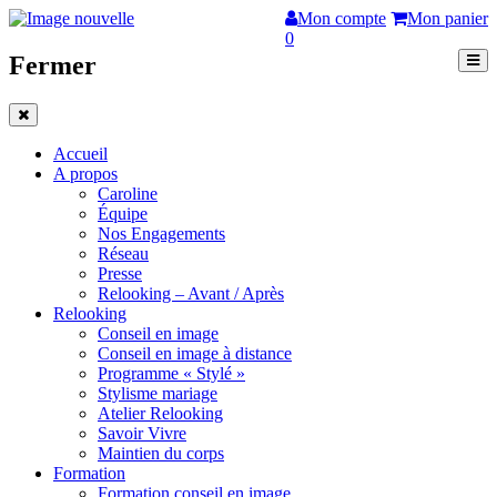
Mon compte
Mon panier
0
Fermer
Accueil
A propos
Caroline
Équipe
Nos Engagements
Réseau
Presse
Relooking – Avant / Après
Relooking
Conseil en image
Conseil en image à distance
Programme « Stylé »
Stylisme mariage
Atelier Relooking
Savoir Vivre
Maintien du corps
Formation
Formation conseil en image