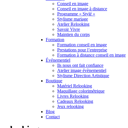
Conseil en image
Conseil en image à distance
Programme « Stylé »
Stylisme mariage
Atelier Relooking
Savoir Vivre
Maintien du corps
Formation
Formation conseil en image
Prestations pour l’entreprise
Formation à distance conseil en image
Événementiel
Ils nous ont fait confiance
Atelier image évènementiel
Stylisme Direction Artistique
Boutique
Matériel Relooking
Maquillage colorimétrique
Livres Relooking
Cadeaux Relooking
Jeux relooking
Blog
Contact