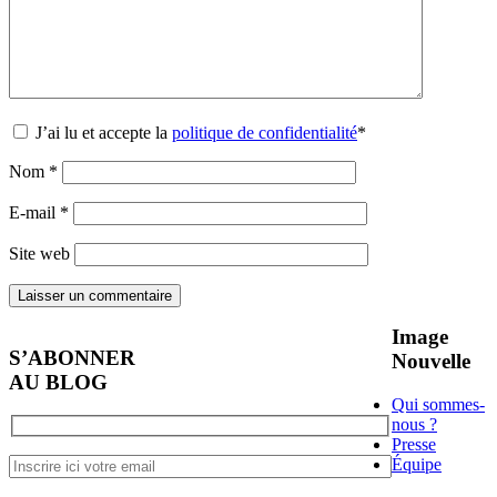
J’ai lu et accepte la
politique de confidentialité
*
Nom
*
E-mail
*
Site web
Image
S’ABONNER
Nouvelle
AU BLOG
Qui sommes-
nous ?
Presse
Équipe