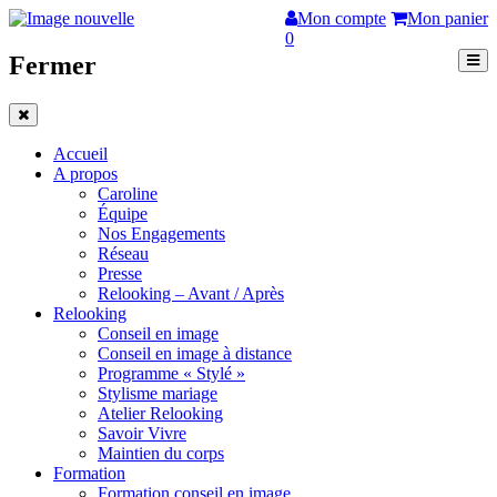
Mon compte
Mon panier
0
Fermer
Accueil
A propos
Caroline
Équipe
Nos Engagements
Réseau
Presse
Relooking – Avant / Après
Relooking
Conseil en image
Conseil en image à distance
Programme « Stylé »
Stylisme mariage
Atelier Relooking
Savoir Vivre
Maintien du corps
Formation
Formation conseil en image