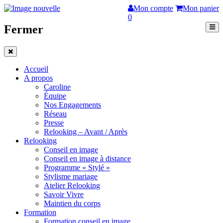
Mon compte
Mon panier
0
Fermer
Accueil
A propos
Caroline
Équipe
Nos Engagements
Réseau
Presse
Relooking – Avant / Après
Relooking
Conseil en image
Conseil en image à distance
Programme « Stylé »
Stylisme mariage
Atelier Relooking
Savoir Vivre
Maintien du corps
Formation
Formation conseil en image