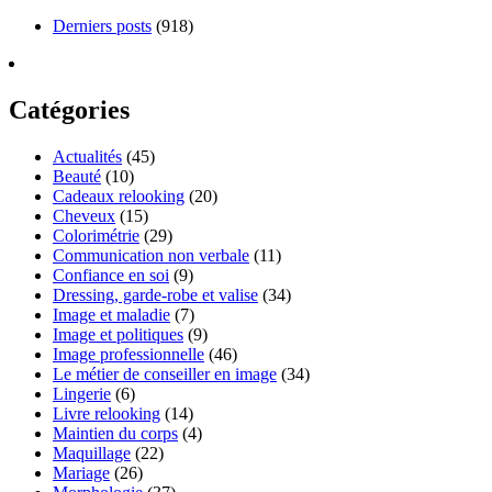
Derniers posts
(918)
Catégories
Actualités
(45)
Beauté
(10)
Cadeaux relooking
(20)
Cheveux
(15)
Colorimétrie
(29)
Communication non verbale
(11)
Confiance en soi
(9)
Dressing, garde-robe et valise
(34)
Image et maladie
(7)
Image et politiques
(9)
Image professionnelle
(46)
Le métier de conseiller en image
(34)
Lingerie
(6)
Livre relooking
(14)
Maintien du corps
(4)
Maquillage
(22)
Mariage
(26)