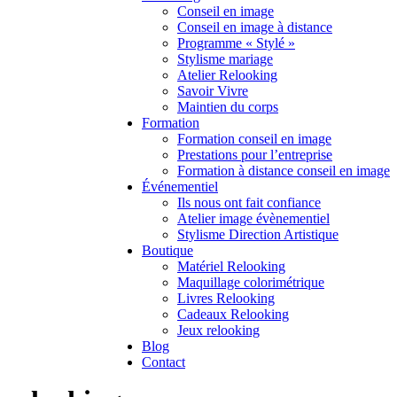
Conseil en image
Conseil en image à distance
Programme « Stylé »
Stylisme mariage
Atelier Relooking
Savoir Vivre
Maintien du corps
Formation
Formation conseil en image
Prestations pour l’entreprise
Formation à distance conseil en image
Événementiel
Ils nous ont fait confiance
Atelier image évènementiel
Stylisme Direction Artistique
Boutique
Matériel Relooking
Maquillage colorimétrique
Livres Relooking
Cadeaux Relooking
Jeux relooking
Blog
Contact