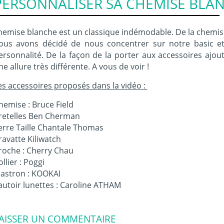
PERSONNALISER SA CHEMISE BLA
hemise blanche est un classique indémodable. De la chemis
ous avons décidé de nous concentrer sur notre basic et
ersonnalité. De la façon de la porter aux accessoires ajou
ne allure très différente. A vous de voir !
es accessoires proposés dans la vidéo :
hemise : Bruce Field
retelles Ben Cherman
erre Taille Chantale Thomas
ravatte Kiliwatch
roche : Cherry Chau
ollier : Poggi
lastron : KOOKAI
autoir lunettes : Caroline ATHAM
AISSER UN COMMENTAIRE