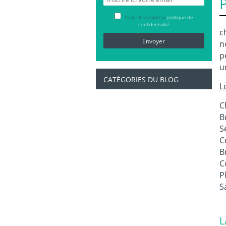
J’ai lu et accepte la
politique de
confidentialité
c
n
p
u
CATÉGORIES DU BLOG
L
C
B
S
C
B
C
P
S
L