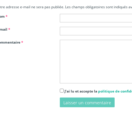
tre adresse e-mail ne sera pas publiée.
Les champs obligatoires sont indiqués a
om
*
-mail
*
ommentaire
*
J’ai lu et accepte la
politique de confid