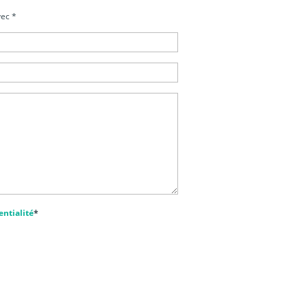
vec
*
entialité
*