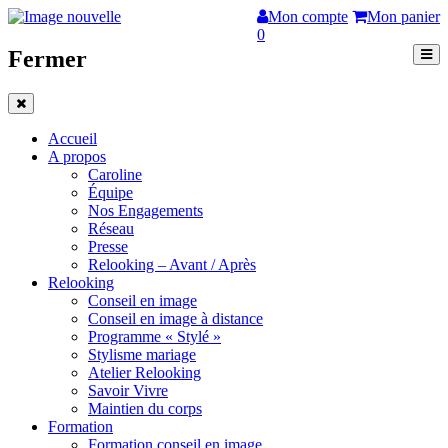
Mon compte
Mon panier
0
Fermer
Accueil
A propos
Caroline
Équipe
Nos Engagements
Réseau
Presse
Relooking – Avant / Après
Relooking
Conseil en image
Conseil en image à distance
Programme « Stylé »
Stylisme mariage
Atelier Relooking
Savoir Vivre
Maintien du corps
Formation
Formation conseil en image