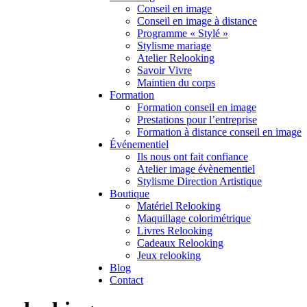
Conseil en image
Conseil en image à distance
Programme « Stylé »
Stylisme mariage
Atelier Relooking
Savoir Vivre
Maintien du corps
Formation
Formation conseil en image
Prestations pour l’entreprise
Formation à distance conseil en image
Événementiel
Ils nous ont fait confiance
Atelier image évènementiel
Stylisme Direction Artistique
Boutique
Matériel Relooking
Maquillage colorimétrique
Livres Relooking
Cadeaux Relooking
Jeux relooking
Blog
Contact