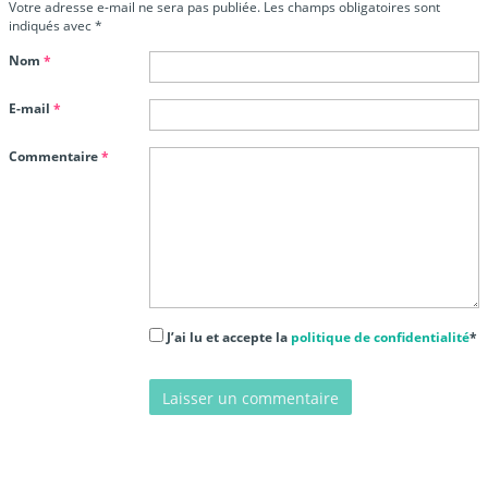
Votre adresse e-mail ne sera pas publiée.
Les champs obligatoires sont
indiqués avec
*
Nom
*
E-mail
*
Commentaire
*
J’ai lu et accepte la
politique de confidentialité
*