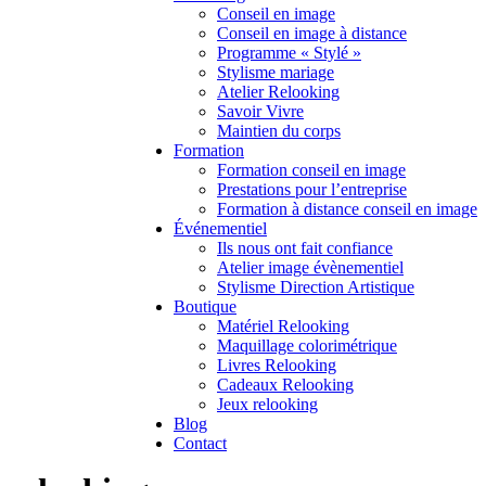
Conseil en image
Conseil en image à distance
Programme « Stylé »
Stylisme mariage
Atelier Relooking
Savoir Vivre
Maintien du corps
Formation
Formation conseil en image
Prestations pour l’entreprise
Formation à distance conseil en image
Événementiel
Ils nous ont fait confiance
Atelier image évènementiel
Stylisme Direction Artistique
Boutique
Matériel Relooking
Maquillage colorimétrique
Livres Relooking
Cadeaux Relooking
Jeux relooking
Blog
Contact