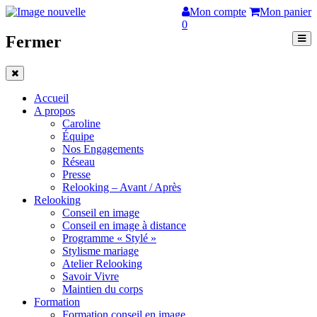
Mon compte
Mon panier
0
Fermer
Accueil
A propos
Caroline
Équipe
Nos Engagements
Réseau
Presse
Relooking – Avant / Après
Relooking
Conseil en image
Conseil en image à distance
Programme « Stylé »
Stylisme mariage
Atelier Relooking
Savoir Vivre
Maintien du corps
Formation
Formation conseil en image