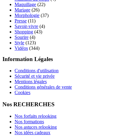
Maquillage
(22)
Mariage
(26)
Morphologie
(37)
Presse
(11)
Savoir-vivre
(4)
Shopping
(43)
Sourire
(4)
Style
(123)
Vidéos
(344)
Information Légales
Conditions d'utilisation
Sécurité et vie privée
Mentions légales
Conditions générales de vente
Cookies
Nos RECHERCHES
Nos forfaits relooking
Nos formations
Nos astuces relooking
Nos idées cadeaux