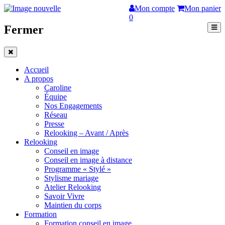
Mon compte
Mon panier
0
Fermer
Accueil
A propos
Caroline
Équipe
Nos Engagements
Réseau
Presse
Relooking – Avant / Après
Relooking
Conseil en image
Conseil en image à distance
Programme « Stylé »
Stylisme mariage
Atelier Relooking
Savoir Vivre
Maintien du corps
Formation
Formation conseil en image