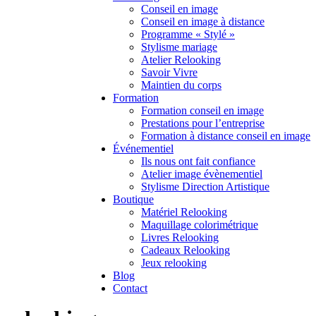
Conseil en image
Conseil en image à distance
Programme « Stylé »
Stylisme mariage
Atelier Relooking
Savoir Vivre
Maintien du corps
Formation
Formation conseil en image
Prestations pour l’entreprise
Formation à distance conseil en image
Événementiel
Ils nous ont fait confiance
Atelier image évènementiel
Stylisme Direction Artistique
Boutique
Matériel Relooking
Maquillage colorimétrique
Livres Relooking
Cadeaux Relooking
Jeux relooking
Blog
Contact