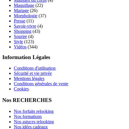
Maintien du corps
(4)
Maquillage
(22)
Mariage
(26)
Morphologie
(37)
Presse
(11)
Savoir-vivre
(4)
Shopping
(43)
Sourire
(4)
Style
(123)
Vidéos
(344)
Information Légales
Conditions d'utilisation
Sécurité et vie privée
Mentions légales
Conditions générales de vente
Cookies
Nos RECHERCHES
Nos forfaits relooking
Nos formations
Nos astuces relooking
Nos idées cadeaux