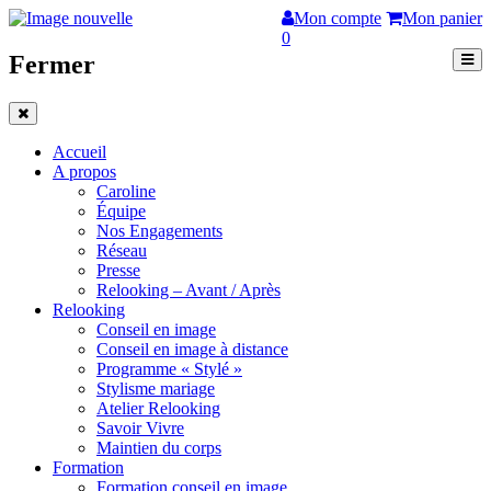
Mon compte
Mon panier
0
Fermer
Accueil
A propos
Caroline
Équipe
Nos Engagements
Réseau
Presse
Relooking – Avant / Après
Relooking
Conseil en image
Conseil en image à distance
Programme « Stylé »
Stylisme mariage
Atelier Relooking
Savoir Vivre
Maintien du corps
Formation
Formation conseil en image