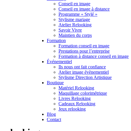
Conseil en image
Conseil en image à distance
Programme « Stylé »
Stylisme mariage
Atelier Relooking
Savoir Vivre
Maintien du corps
Formation
Formation conseil en image
Prestations pour l’entreprise
Formation à distance conseil en image
Événementiel
Ils nous ont fait confiance
Atelier image évènementiel
Stylisme Direction Artistique
Boutique
Matériel Relooking
Maquillage colorimétrique
Livres Relooking
Cadeaux Relooking
Jeux relooking
Blog
Contact