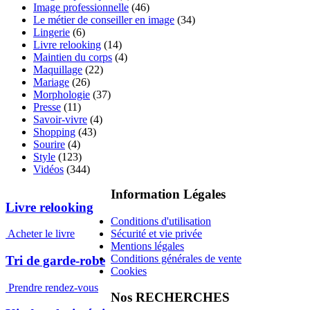
Image professionnelle
(46)
Le métier de conseiller en image
(34)
Lingerie
(6)
Livre relooking
(14)
Maintien du corps
(4)
Maquillage
(22)
Mariage
(26)
Morphologie
(37)
Presse
(11)
Savoir-vivre
(4)
Shopping
(43)
Sourire
(4)
Style
(123)
Vidéos
(344)
Information Légales
Livre relooking
Conditions d'utilisation
Sécurité et vie privée
Acheter le livre
Mentions légales
Conditions générales de vente
Tri de garde-robe
Cookies
Prendre rendez-vous
Nos RECHERCHES