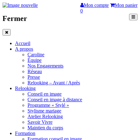
Mon compte
Mon panier
0
Fermer
Accueil
A propos
Caroline
Équipe
Nos Engagements
Réseau
Presse
Relooking – Avant / Après
Relooking
Conseil en image
Conseil en image à distance
Programme « Stylé »
Stylisme mariage
Atelier Relooking
Savoir Vivre
Maintien du corps
Formation
Formation conseil en image