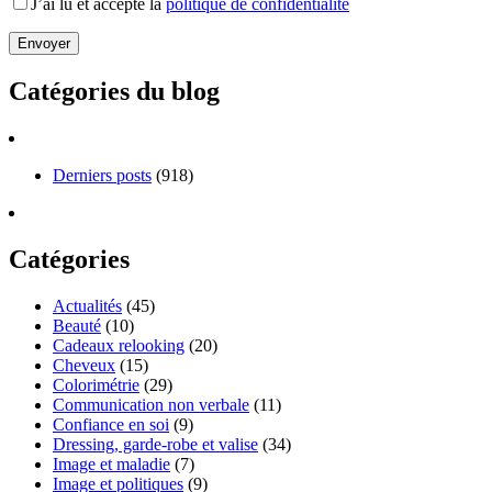
J’ai lu et accepte la
politique de confidentialité
Catégories du blog
Derniers posts
(918)
Catégories
Actualités
(45)
Beauté
(10)
Cadeaux relooking
(20)
Cheveux
(15)
Colorimétrie
(29)
Communication non verbale
(11)
Confiance en soi
(9)
Dressing, garde-robe et valise
(34)
Image et maladie
(7)
Image et politiques
(9)