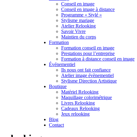
Conseil en image
Conseil en image à distance
Programme « Stylé »
Stylisme mariage
Atelier Relooking
Savoir Vivre
Maintien du corps
Formation
Formation conseil en image
Prestations pour l’entreprise
Formation à distance conseil en image
Événementiel
Ils nous ont fait confiance
Atelier image évènementiel
Stylisme Direction Artistique
Boutique
Matériel Relooking
Maquillage colorimétrique
Livres Relooking
Cadeaux Relooking
Jeux relooking
Blog
Contact