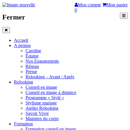
Mon compte
Mon panier
0
Fermer
Accueil
A propos
Caroline
Équipe
Nos Engagements
Réseau
Presse
Relooking – Avant / Après
Relooking
Conseil en image
Conseil en image à distance
Programme « Stylé »
Stylisme mariage
Atelier Relooking
Savoir Vivre
Maintien du corps
Formation
Formation conseil en image