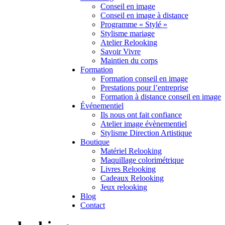
Conseil en image
Conseil en image à distance
Programme « Stylé »
Stylisme mariage
Atelier Relooking
Savoir Vivre
Maintien du corps
Formation
Formation conseil en image
Prestations pour l’entreprise
Formation à distance conseil en image
Événementiel
Ils nous ont fait confiance
Atelier image évènementiel
Stylisme Direction Artistique
Boutique
Matériel Relooking
Maquillage colorimétrique
Livres Relooking
Cadeaux Relooking
Jeux relooking
Blog
Contact