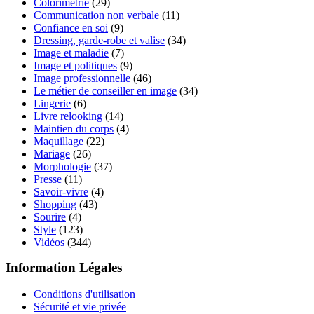
Colorimétrie
(29)
Communication non verbale
(11)
Confiance en soi
(9)
Dressing, garde-robe et valise
(34)
Image et maladie
(7)
Image et politiques
(9)
Image professionnelle
(46)
Le métier de conseiller en image
(34)
Lingerie
(6)
Livre relooking
(14)
Maintien du corps
(4)
Maquillage
(22)
Mariage
(26)
Morphologie
(37)
Presse
(11)
Savoir-vivre
(4)
Shopping
(43)
Sourire
(4)
Style
(123)
Vidéos
(344)
Information Légales
Conditions d'utilisation
Sécurité et vie privée