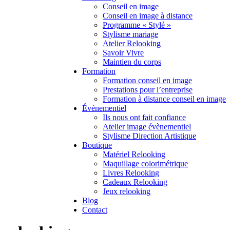
Conseil en image
Conseil en image à distance
Programme « Stylé »
Stylisme mariage
Atelier Relooking
Savoir Vivre
Maintien du corps
Formation
Formation conseil en image
Prestations pour l’entreprise
Formation à distance conseil en image
Événementiel
Ils nous ont fait confiance
Atelier image évènementiel
Stylisme Direction Artistique
Boutique
Matériel Relooking
Maquillage colorimétrique
Livres Relooking
Cadeaux Relooking
Jeux relooking
Blog
Contact