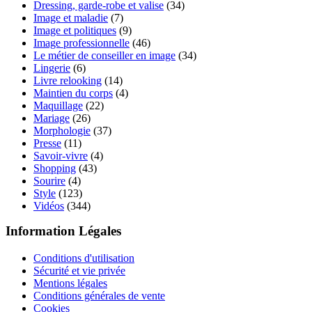
Dressing, garde-robe et valise
(34)
Image et maladie
(7)
Image et politiques
(9)
Image professionnelle
(46)
Le métier de conseiller en image
(34)
Lingerie
(6)
Livre relooking
(14)
Maintien du corps
(4)
Maquillage
(22)
Mariage
(26)
Morphologie
(37)
Presse
(11)
Savoir-vivre
(4)
Shopping
(43)
Sourire
(4)
Style
(123)
Vidéos
(344)
Information Légales
Conditions d'utilisation
Sécurité et vie privée
Mentions légales
Conditions générales de vente
Cookies