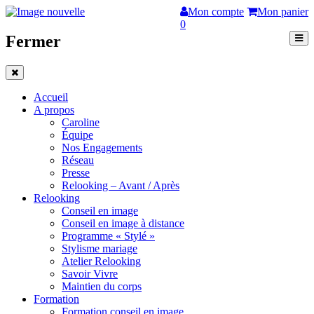
Mon compte
Mon panier
0
Fermer
Accueil
A propos
Caroline
Équipe
Nos Engagements
Réseau
Presse
Relooking – Avant / Après
Relooking
Conseil en image
Conseil en image à distance
Programme « Stylé »
Stylisme mariage
Atelier Relooking
Savoir Vivre
Maintien du corps
Formation
Formation conseil en image