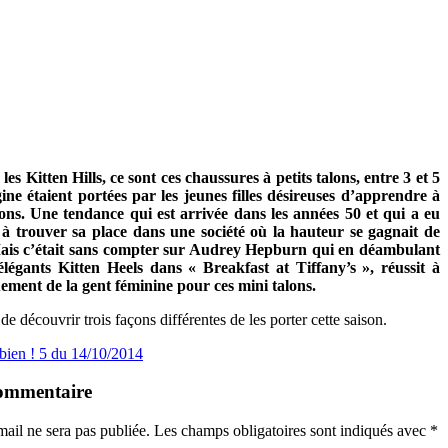
es Kitten Hills, ce sont ces chaussures à petits talons, entre 3 et 5
gine étaient portées par les jeunes filles désireuses d’apprendre à
ons. Une tendance qui est arrivée dans les années 50 et qui a eu
à trouver sa place dans une société où la hauteur se gagnait de
Mais c’était sans compter sur Audrey Hepburn qui en déambulant
élégants Kitten Heels dans « Breakfast at Tiffany’s », réussit à
uement de la gent féminine pour ces mini talons.
e découvrir trois façons différentes de les porter cette saison.
ien ! 5 du 14/10/2014
commentaire
mail ne sera pas publiée.
Les champs obligatoires sont indiqués avec
*