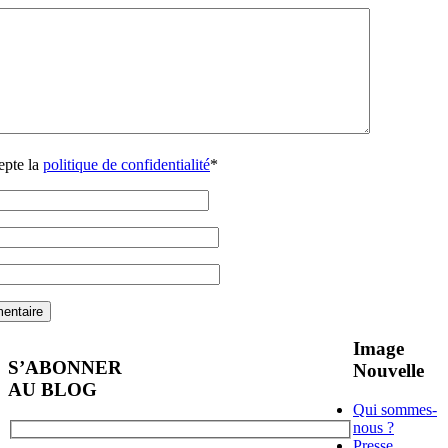
cepte la
politique de confidentialité
*
Image
S’ABONNER
Nouvelle
AU BLOG
Qui sommes-
nous ?
Presse