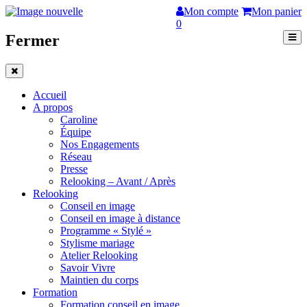
Mon compte
Mon panier
0
Fermer
Accueil
A propos
Caroline
Équipe
Nos Engagements
Réseau
Presse
Relooking – Avant / Après
Relooking
Conseil en image
Conseil en image à distance
Programme « Stylé »
Stylisme mariage
Atelier Relooking
Savoir Vivre
Maintien du corps
Formation
Formation conseil en image