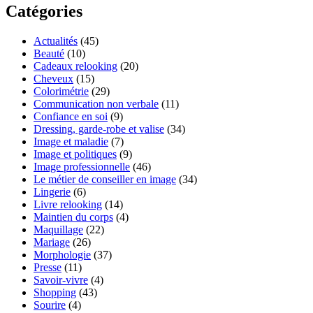
Catégories
Actualités
(45)
Beauté
(10)
Cadeaux relooking
(20)
Cheveux
(15)
Colorimétrie
(29)
Communication non verbale
(11)
Confiance en soi
(9)
Dressing, garde-robe et valise
(34)
Image et maladie
(7)
Image et politiques
(9)
Image professionnelle
(46)
Le métier de conseiller en image
(34)
Lingerie
(6)
Livre relooking
(14)
Maintien du corps
(4)
Maquillage
(22)
Mariage
(26)
Morphologie
(37)
Presse
(11)
Savoir-vivre
(4)
Shopping
(43)
Sourire
(4)