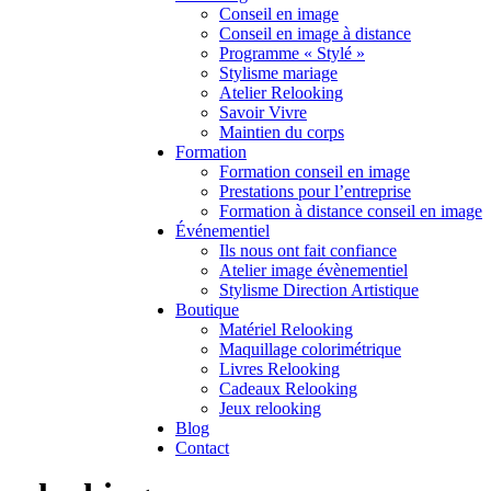
Conseil en image
Conseil en image à distance
Programme « Stylé »
Stylisme mariage
Atelier Relooking
Savoir Vivre
Maintien du corps
Formation
Formation conseil en image
Prestations pour l’entreprise
Formation à distance conseil en image
Événementiel
Ils nous ont fait confiance
Atelier image évènementiel
Stylisme Direction Artistique
Boutique
Matériel Relooking
Maquillage colorimétrique
Livres Relooking
Cadeaux Relooking
Jeux relooking
Blog
Contact