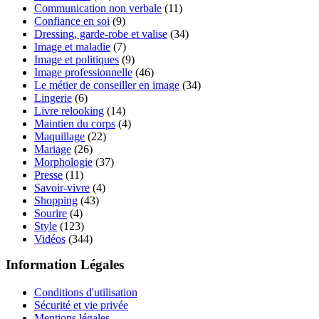
Communication non verbale
(11)
Confiance en soi
(9)
Dressing, garde-robe et valise
(34)
Image et maladie
(7)
Image et politiques
(9)
Image professionnelle
(46)
Le métier de conseiller en image
(34)
Lingerie
(6)
Livre relooking
(14)
Maintien du corps
(4)
Maquillage
(22)
Mariage
(26)
Morphologie
(37)
Presse
(11)
Savoir-vivre
(4)
Shopping
(43)
Sourire
(4)
Style
(123)
Vidéos
(344)
Information Légales
Conditions d'utilisation
Sécurité et vie privée
Mentions légales