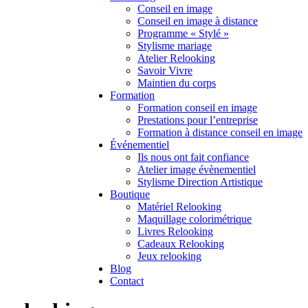
Conseil en image
Conseil en image à distance
Programme « Stylé »
Stylisme mariage
Atelier Relooking
Savoir Vivre
Maintien du corps
Formation
Formation conseil en image
Prestations pour l’entreprise
Formation à distance conseil en image
Événementiel
Ils nous ont fait confiance
Atelier image évènementiel
Stylisme Direction Artistique
Boutique
Matériel Relooking
Maquillage colorimétrique
Livres Relooking
Cadeaux Relooking
Jeux relooking
Blog
Contact