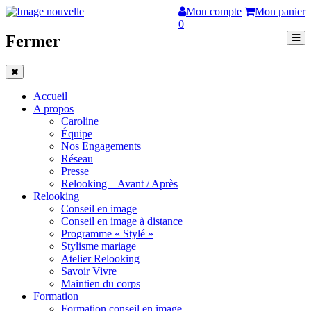
Mon compte
Mon panier
0
Fermer
Accueil
A propos
Caroline
Équipe
Nos Engagements
Réseau
Presse
Relooking – Avant / Après
Relooking
Conseil en image
Conseil en image à distance
Programme « Stylé »
Stylisme mariage
Atelier Relooking
Savoir Vivre
Maintien du corps
Formation
Formation conseil en image