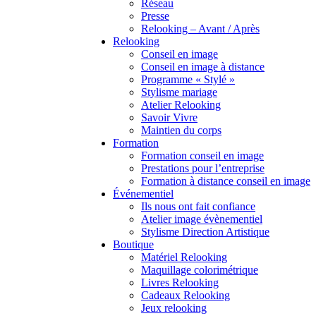
Réseau
Presse
Relooking – Avant / Après
Relooking
Conseil en image
Conseil en image à distance
Programme « Stylé »
Stylisme mariage
Atelier Relooking
Savoir Vivre
Maintien du corps
Formation
Formation conseil en image
Prestations pour l’entreprise
Formation à distance conseil en image
Événementiel
Ils nous ont fait confiance
Atelier image évènementiel
Stylisme Direction Artistique
Boutique
Matériel Relooking
Maquillage colorimétrique
Livres Relooking
Cadeaux Relooking
Jeux relooking