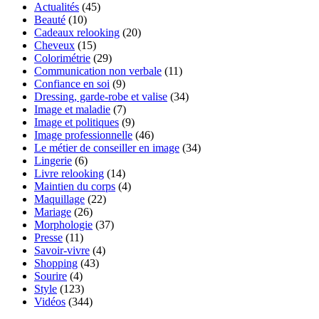
Actualités
(45)
Beauté
(10)
Cadeaux relooking
(20)
Cheveux
(15)
Colorimétrie
(29)
Communication non verbale
(11)
Confiance en soi
(9)
Dressing, garde-robe et valise
(34)
Image et maladie
(7)
Image et politiques
(9)
Image professionnelle
(46)
Le métier de conseiller en image
(34)
Lingerie
(6)
Livre relooking
(14)
Maintien du corps
(4)
Maquillage
(22)
Mariage
(26)
Morphologie
(37)
Presse
(11)
Savoir-vivre
(4)
Shopping
(43)
Sourire
(4)
Style
(123)
Vidéos
(344)