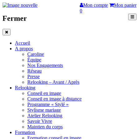
Mon compte
Mon panier
0
Fermer
Accueil
A propos
Caroline
Équipe
Nos Engagements
Réseau
Presse
Relooking – Avant / Après
Relooking
Conseil en image
Conseil en image à distance
Programme « Stylé »
Stylisme mariage
Atelier Relooking
Savoir Vivre
Maintien du corps
Formation
Formation conseil en image