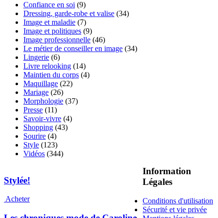
Confiance en soi
(9)
Dressing, garde-robe et valise
(34)
Image et maladie
(7)
Image et politiques
(9)
Image professionnelle
(46)
Le métier de conseiller en image
(34)
Lingerie
(6)
Livre relooking
(14)
Maintien du corps
(4)
Maquillage
(22)
Mariage
(26)
Morphologie
(37)
Presse
(11)
Savoir-vivre
(4)
Shopping
(43)
Sourire
(4)
Style
(123)
Vidéos
(344)
Information
Stylée!
Légales
Acheter
Conditions d'utilisation
Sécurité et vie privée
Les chroniques mode de Caroline