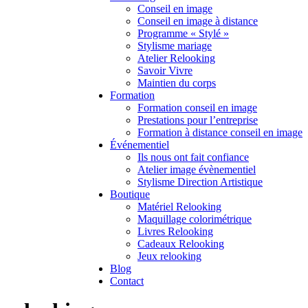
Conseil en image
Conseil en image à distance
Programme « Stylé »
Stylisme mariage
Atelier Relooking
Savoir Vivre
Maintien du corps
Formation
Formation conseil en image
Prestations pour l’entreprise
Formation à distance conseil en image
Événementiel
Ils nous ont fait confiance
Atelier image évènementiel
Stylisme Direction Artistique
Boutique
Matériel Relooking
Maquillage colorimétrique
Livres Relooking
Cadeaux Relooking
Jeux relooking
Blog
Contact