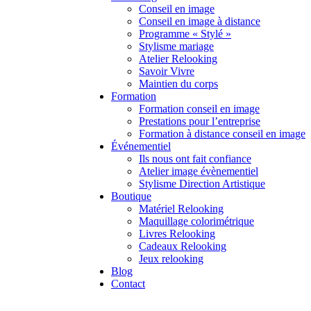
Conseil en image
Conseil en image à distance
Programme « Stylé »
Stylisme mariage
Atelier Relooking
Savoir Vivre
Maintien du corps
Formation
Formation conseil en image
Prestations pour l’entreprise
Formation à distance conseil en image
Événementiel
Ils nous ont fait confiance
Atelier image évènementiel
Stylisme Direction Artistique
Boutique
Matériel Relooking
Maquillage colorimétrique
Livres Relooking
Cadeaux Relooking
Jeux relooking
Blog
Contact