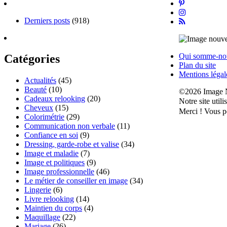
Derniers posts
(918)
Qui somme-no
Catégories
Plan du site
Mentions légal
Actualités
(45)
Beauté
(10)
©2026 Image 
Cadeaux relooking
(20)
Notre site util
Cheveux
(15)
Merci !
Vous po
Colorimétrie
(29)
Communication non verbale
(11)
Confiance en soi
(9)
Dressing, garde-robe et valise
(34)
Image et maladie
(7)
Image et politiques
(9)
Image professionnelle
(46)
Le métier de conseiller en image
(34)
Lingerie
(6)
Livre relooking
(14)
Maintien du corps
(4)
Maquillage
(22)
Mariage
(26)