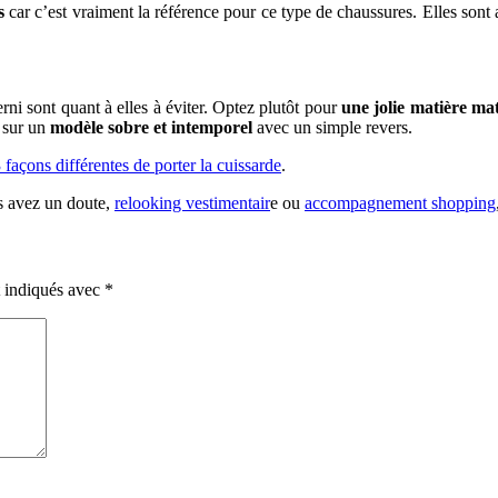
s
car c’est vraiment la référence pour ce type de chaussures. Elles sont a
rni sont quant à elles à éviter. Optez plutôt pour
une jolie matière ma
z sur un
modèle sobre et intemporel
avec un simple revers.
 façons différentes de porter la cuissarde
.
s avez un doute,
relooking vestimentair
e ou
accompagnement shopping
t indiqués avec
*