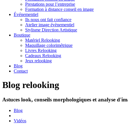
Prestations pour l’entreprise
Formation à distance conseil en image
Événementiel
Ils nous ont fait confiance
Atelier image évènementiel
Stylisme Direction Artistique
Boutique
Matériel Relooking
Maquillage colorimétrique
Livres Relooking
Cadeaux Relooking
Jeux relooking
Blog
Contact
Blog relooking
Astuces look, conseils morphologiques et analyse d'ima
Blog
Vidéos