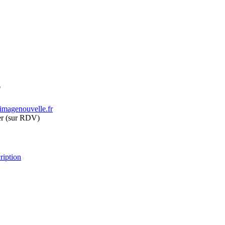
T
imagenouvelle.fr
er (sur RDV)
ription