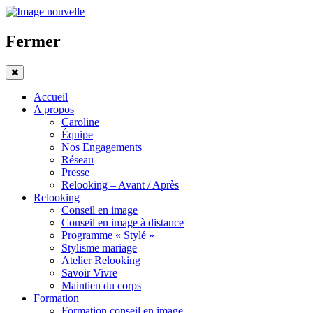
Fermer
Accueil
A propos
Caroline
Équipe
Nos Engagements
Réseau
Presse
Relooking – Avant / Après
Relooking
Conseil en image
Conseil en image à distance
Programme « Stylé »
Stylisme mariage
Atelier Relooking
Savoir Vivre
Maintien du corps
Formation
Formation conseil en image