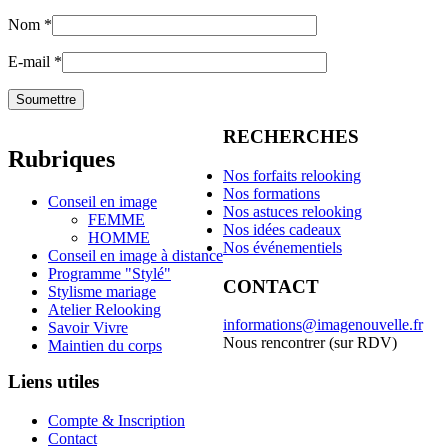
Nom
*
E-mail
*
RECHERCHES
Rubriques
Nos forfaits relooking
Nos formations
Conseil en image
Nos astuces relooking
FEMME
Nos idées cadeaux
HOMME
Nos événementiels
Conseil en image à distance
Programme "Stylé"
CONTACT
Stylisme mariage
Atelier Relooking
informations@imagenouvelle.fr
Savoir Vivre
Nous rencontrer (sur RDV)
Maintien du corps
Liens utiles
Compte & Inscription
Contact