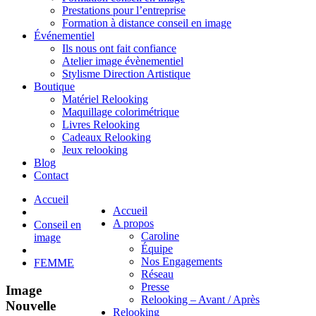
Prestations pour l’entreprise
Formation à distance conseil en image
Événementiel
Ils nous ont fait confiance
Atelier image évènementiel
Stylisme Direction Artistique
Boutique
Matériel Relooking
Maquillage colorimétrique
Livres Relooking
Cadeaux Relooking
Jeux relooking
Blog
Contact
Accueil
Accueil
A propos
Conseil en
Caroline
image
Équipe
Nos Engagements
FEMME
Réseau
Presse
Image
Relooking – Avant / Après
Nouvelle
Relooking