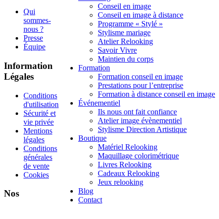
Conseil en image
Qui
Conseil en image à distance
sommes-
Programme « Stylé »
nous ?
Stylisme mariage
Presse
Atelier Relooking
Équipe
Savoir Vivre
Maintien du corps
Information
Formation
Légales
Formation conseil en image
Prestations pour l’entreprise
Formation à distance conseil en image
Conditions
Événementiel
d'utilisation
Ils nous ont fait confiance
Sécurité et
Atelier image évènementiel
vie privée
Stylisme Direction Artistique
Mentions
Boutique
légales
Matériel Relooking
Conditions
Maquillage colorimétrique
générales
Livres Relooking
de vente
Cadeaux Relooking
Cookies
Jeux relooking
Blog
Nos
Contact