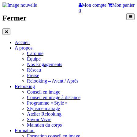
Mon compte
Mon panier
0
Fermer
Accueil
A propos
Caroline
Équipe
Nos Engagements
Réseau
Presse
Relooking – Avant / Après
Relooking
Conseil en image
Conseil en image à distance
Programme « Stylé »
Stylisme mariage
Atelier Relooking
Savoir Vivre
Maintien du corps
Formation
Formation conseil en image