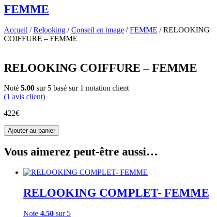
FEMME
Accueil
/
Relooking
/
Conseil en image
/
FEMME
/ RELOOKING
COIFFURE – FEMME
RELOOKING COIFFURE – FEMME
Noté
5.00
sur 5 basé sur
1
notation client
(
1
avis client)
422
€
quantité
Ajouter au panier
de
RELOOKING
Vous aimerez peut-être aussi…
COIFFURE
-
FEMME
RELOOKING COMPLET- FEMME
Note
4.50
sur 5