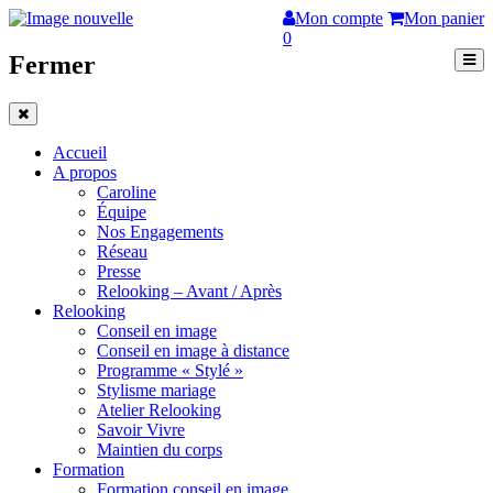
Mon compte
Mon panier
0
Fermer
Accueil
A propos
Caroline
Équipe
Nos Engagements
Réseau
Presse
Relooking – Avant / Après
Relooking
Conseil en image
Conseil en image à distance
Programme « Stylé »
Stylisme mariage
Atelier Relooking
Savoir Vivre
Maintien du corps
Formation
Formation conseil en image