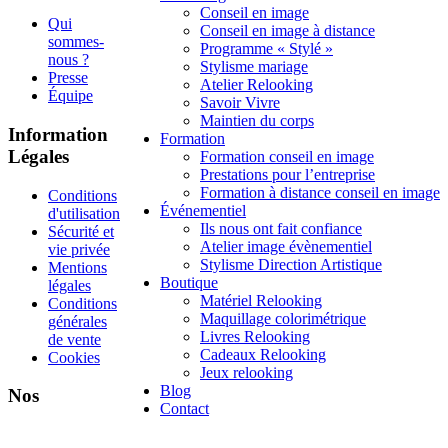
Conseil en image
Qui
Conseil en image à distance
sommes-
Programme « Stylé »
nous ?
Stylisme mariage
Presse
Atelier Relooking
Équipe
Savoir Vivre
Maintien du corps
Information
Formation
Légales
Formation conseil en image
Prestations pour l’entreprise
Formation à distance conseil en image
Conditions
Événementiel
d'utilisation
Ils nous ont fait confiance
Sécurité et
Atelier image évènementiel
vie privée
Stylisme Direction Artistique
Mentions
Boutique
légales
Matériel Relooking
Conditions
Maquillage colorimétrique
générales
Livres Relooking
de vente
Cadeaux Relooking
Cookies
Jeux relooking
Blog
Nos
Contact