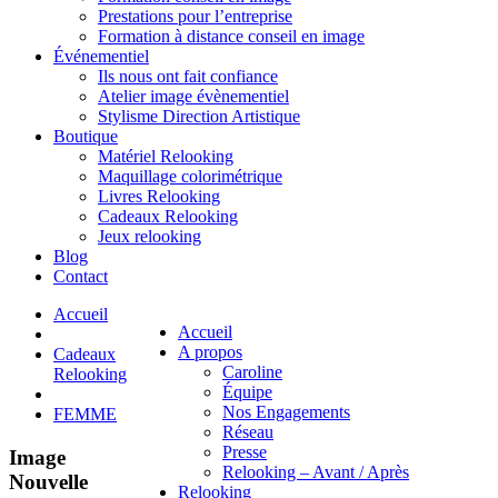
Prestations pour l’entreprise
Formation à distance conseil en image
Événementiel
Ils nous ont fait confiance
Atelier image évènementiel
Stylisme Direction Artistique
Boutique
Matériel Relooking
Maquillage colorimétrique
Livres Relooking
Cadeaux Relooking
Jeux relooking
Blog
Contact
Accueil
Accueil
A propos
Cadeaux
Caroline
Relooking
Équipe
Nos Engagements
FEMME
Réseau
Presse
Image
Relooking – Avant / Après
Nouvelle
Relooking