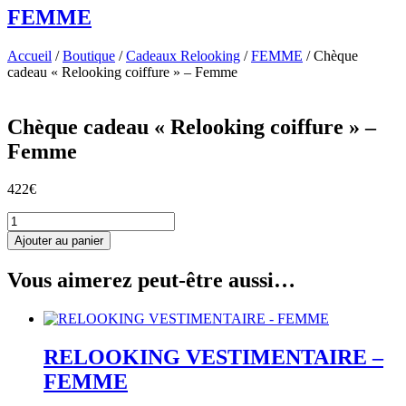
FEMME
Accueil
/
Boutique
/
Cadeaux Relooking
/
FEMME
/ Chèque
cadeau « Relooking coiffure » – Femme
Chèque cadeau « Relooking coiffure » –
Femme
422
€
quantité
de
Ajouter au panier
Chèque
cadeau
Vous aimerez peut-être aussi…
"Relooking
coiffure"
-
Femme
RELOOKING VESTIMENTAIRE –
FEMME