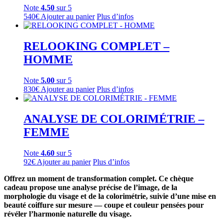
Note
4.50
sur 5
540
€
Ajouter au panier
Plus d’infos
RELOOKING COMPLET –
HOMME
Note
5.00
sur 5
830
€
Ajouter au panier
Plus d’infos
ANALYSE DE COLORIMÉTRIE –
FEMME
Note
4.60
sur 5
92
€
Ajouter au panier
Plus d’infos
Offrez un moment de transformation complet. Ce chèque
cadeau propose une analyse précise de l’image, de la
morphologie du visage et de la colorimétrie, suivie d’une mise en
beauté coiffure sur mesure — coupe et couleur pensées pour
révéler l’harmonie naturelle du visage.