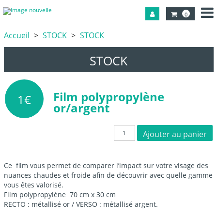
0
Accueil
STOCK
STOCK
STOCK
Film polypropylène
1
€
or/argent
quantité
Ajouter au panier
de
Film
polypropylène
or/argent
Ce film vous permet de comparer l’impact sur votre visage des
nuances chaudes et froide afin de découvrir avec quelle gamme
vous êtes valorisé.
Film polypropylène 70 cm x 30 cm
RECTO : métallisé or / VERSO : métallisé argent.