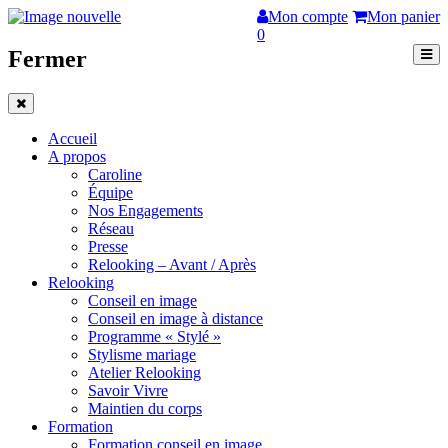
Mon compte
Mon panier
0
Fermer
Accueil
A propos
Caroline
Équipe
Nos Engagements
Réseau
Presse
Relooking – Avant / Après
Relooking
Conseil en image
Conseil en image à distance
Programme « Stylé »
Stylisme mariage
Atelier Relooking
Savoir Vivre
Maintien du corps
Formation
Formation conseil en image