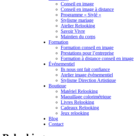
Conseil en image
Conseil en image à distance
Programme « Stylé »
Stylisme mariage
Atelier Relooking
Savoir Vivre
Maintien du corps
Formation
Formation conseil en image
Prestations pour l’entreprise
Formation à distance conseil en image
Événementiel
Ils nous ont fait confiance
Atelier image évènementiel
Stylisme Direction Artistique
Boutique
Matériel Relooking
Maquillage colorimétrique
Livres Relooking
Cadeaux Relooking
Jeux relooking
Blog
Contact