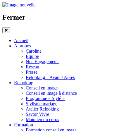
Fermer
Accueil
A propos
Caroline
Équipe
Nos Engagements
Réseau
Presse
Relooking – Avant / Après
Relooking
Conseil en image
Conseil en image à distance
Programme « Stylé »
Stylisme mariage
Atelier Relooking
Savoir Vivre
Maintien du corps
Formation
Formation conseil en image