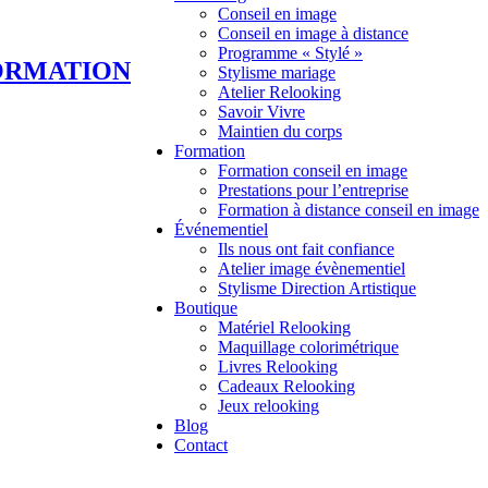
Conseil en image
Conseil en image à distance
Programme « Stylé »
FORMATION
Stylisme mariage
Atelier Relooking
Savoir Vivre
Maintien du corps
Formation
Formation conseil en image
Prestations pour l’entreprise
Formation à distance conseil en image
Événementiel
Ils nous ont fait confiance
Atelier image évènementiel
Stylisme Direction Artistique
Boutique
Matériel Relooking
Maquillage colorimétrique
Livres Relooking
Cadeaux Relooking
Jeux relooking
Blog
Contact