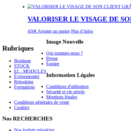
VALORISER LE VISAGE DE S
450
€
Ajouter au panier
Plus d’infos
Image Nouvelle
Rubriques
Qui sommes-nous ?
Presse
Boutique
Équipe
STOCK
EL : MODULES
Information Légales
Événementiel
Relooking
Conditions d'utilisation
Formations
Sécurité et vie privée
Mentions légales
Conditions générales de vente
Cookies
Nos RECHERCHES
Nos forfaits relooking