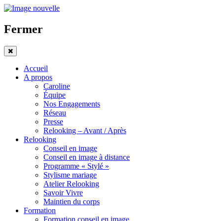
Fermer
Accueil
A propos
Caroline
Équipe
Nos Engagements
Réseau
Presse
Relooking – Avant / Après
Relooking
Conseil en image
Conseil en image à distance
Programme « Stylé »
Stylisme mariage
Atelier Relooking
Savoir Vivre
Maintien du corps
Formation
Formation conseil en image