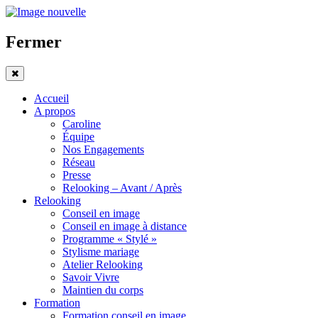
Fermer
Accueil
A propos
Caroline
Équipe
Nos Engagements
Réseau
Presse
Relooking – Avant / Après
Relooking
Conseil en image
Conseil en image à distance
Programme « Stylé »
Stylisme mariage
Atelier Relooking
Savoir Vivre
Maintien du corps
Formation
Formation conseil en image