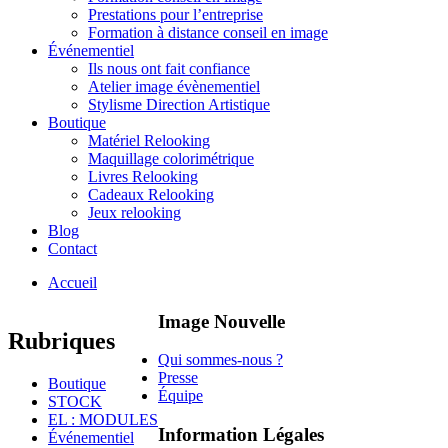
Prestations pour l’entreprise
Formation à distance conseil en image
Événementiel
Ils nous ont fait confiance
Atelier image évènementiel
Stylisme Direction Artistique
Boutique
Matériel Relooking
Maquillage colorimétrique
Livres Relooking
Cadeaux Relooking
Jeux relooking
Blog
Contact
Accueil
Image Nouvelle
Rubriques
Qui sommes-nous ?
Presse
Boutique
Équipe
STOCK
EL : MODULES
Information Légales
Événementiel