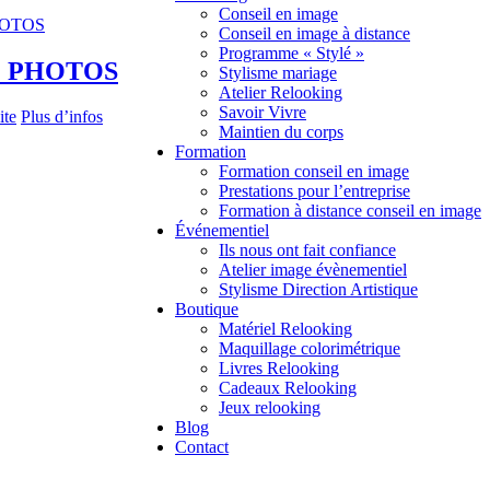
Conseil en image
Conseil en image à distance
Programme « Stylé »
E PHOTOS
Stylisme mariage
Atelier Relooking
Savoir Vivre
ite
Plus d’infos
Maintien du corps
Formation
Formation conseil en image
Prestations pour l’entreprise
Formation à distance conseil en image
Événementiel
Ils nous ont fait confiance
Atelier image évènementiel
Stylisme Direction Artistique
Boutique
Matériel Relooking
Maquillage colorimétrique
Livres Relooking
Cadeaux Relooking
Jeux relooking
Blog
Contact