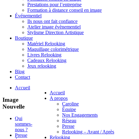
Prestations pour l’entreprise
Formation à distance conseil en image
Événementiel
Ils nous ont fait confiance
Atelier image évènementiel
Stylisme Direction Artistique
Boutique
Matériel Relooking
Maquillage colorimétrique
Livres Relooking
Cadeaux Relooking
Jeux relooking
Blog
Contact
Accueil
Accueil
A propos
Image
Caroline
Nouvelle
Équipe
Nos Engagements
Qui
Réseau
sommes-
Presse
nous ?
Relooking – Avant / Après
Presse
Relooking