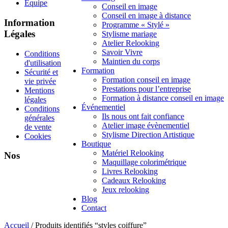
Équipe
Conseil en image
Conseil en image à distance
Information
Programme « Stylé »
Légales
Stylisme mariage
Atelier Relooking
Savoir Vivre
Conditions
Maintien du corps
d'utilisation
Formation
Sécurité et
Formation conseil en image
vie privée
Prestations pour l’entreprise
Mentions
Formation à distance conseil en image
légales
Événementiel
Conditions
Ils nous ont fait confiance
générales
Atelier image évènementiel
de vente
Stylisme Direction Artistique
Cookies
Boutique
Matériel Relooking
Nos
Maquillage colorimétrique
Livres Relooking
Cadeaux Relooking
Jeux relooking
Blog
Contact
Accueil
/ Produits identifiés “styles coiffure”