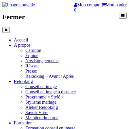
Mon compte
Mon panier
0
Fermer
Accueil
A propos
Caroline
Équipe
Nos Engagements
Réseau
Presse
Relooking – Avant / Après
Relooking
Conseil en image
Conseil en image à distance
Programme « Stylé »
Stylisme mariage
Atelier Relooking
Savoir Vivre
Maintien du corps
Formation
Formation conseil en image