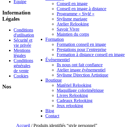
Équipe
Conseil en image
Conseil en image à distance
Information
Programme « Stylé »
Légales
Stylisme mariage
Atelier Relooking
Savoir Vivre
Conditions
Maintien du corps
d'utilisation
Formation
Sécurité et
Formation conseil en image
vie privée
Prestations pour l’entreprise
Mentions
Formation à distance conseil en image
légales
Événementiel
Conditions
Ils nous ont fait confiance
générales
Atelier image évènementiel
de vente
Stylisme Direction Artistique
Cookies
Boutique
Matériel Relooking
Nos
Maquillage colorimétrique
Livres Relooking
Cadeaux Relooking
Jeux relooking
Blog
Contact
Accueil
/ Produits identifiés “style personnel”