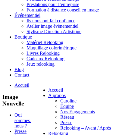
Prestations pour l’entreprise
Formation à distance conseil en image
Événementiel
Ils nous ont fait confiance
Atelier image évènementiel
Stylisme Direction Artistique
Boutique
Matériel Relooking
Maquillage colorimétrique
Livres Relooking
Cadeaux Relooking
Jeux relooking
Blog
Contact
Accueil
Accueil
A propos
Image
Caroline
Nouvelle
Équipe
Nos Engagements
Qui
Réseau
sommes-
Presse
nous ?
Relooking – Avant / Après
Presse
Relooking