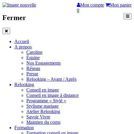
Mon compte
Mon panier
0
Fermer
Accueil
A propos
Caroline
Équipe
Nos Engagements
Réseau
Presse
Relooking – Avant / Après
Relooking
Conseil en image
Conseil en image à distance
Programme « Stylé »
Stylisme mariage
Atelier Relooking
Savoir Vivre
Maintien du corps
Formation
Formation conseil en image