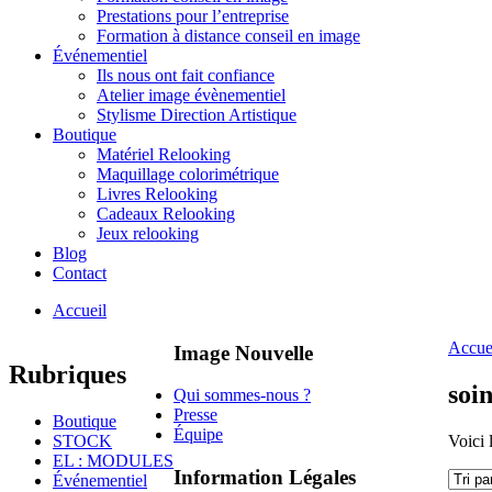
Prestations pour l’entreprise
Formation à distance conseil en image
Événementiel
Ils nous ont fait confiance
Atelier image évènementiel
Stylisme Direction Artistique
Boutique
Matériel Relooking
Maquillage colorimétrique
Livres Relooking
Cadeaux Relooking
Jeux relooking
Blog
Contact
Accueil
Accue
Image Nouvelle
Rubriques
soi
Qui sommes-nous ?
Presse
Boutique
Équipe
STOCK
Voici 
EL : MODULES
Information Légales
Événementiel