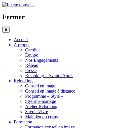
Fermer
Accueil
A propos
Caroline
Équipe
Nos Engagements
Réseau
Presse
Relooking – Avant / Après
Relooking
Conseil en image
Conseil en image à distance
Programme « Stylé »
Stylisme mariage
Atelier Relooking
Savoir Vivre
Maintien du corps
Formation
Formation conseil en image