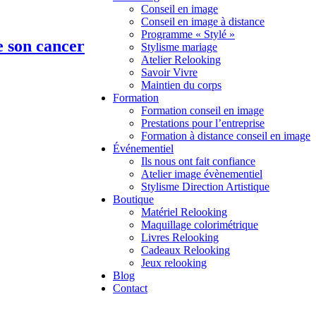
Conseil en image
Conseil en image à distance
Programme « Stylé »
e son cancer
Stylisme mariage
Atelier Relooking
Savoir Vivre
Maintien du corps
Formation
Formation conseil en image
Prestations pour l’entreprise
Formation à distance conseil en image
Événementiel
Ils nous ont fait confiance
Atelier image évènementiel
Stylisme Direction Artistique
Boutique
Matériel Relooking
Maquillage colorimétrique
Livres Relooking
Cadeaux Relooking
Jeux relooking
Blog
Contact