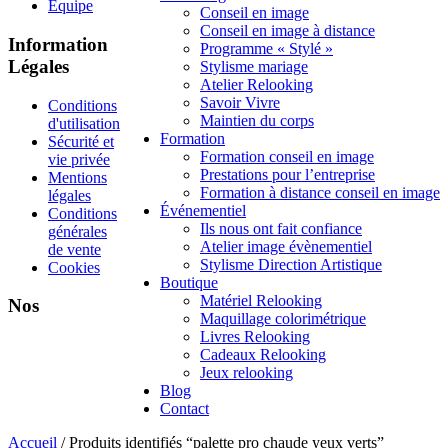
Équipe
Conseil en image
Conseil en image à distance
Information
Programme « Stylé »
Légales
Stylisme mariage
Atelier Relooking
Savoir Vivre
Conditions
Maintien du corps
d'utilisation
Formation
Sécurité et
Formation conseil en image
vie privée
Prestations pour l’entreprise
Mentions
Formation à distance conseil en image
légales
Événementiel
Conditions
Ils nous ont fait confiance
générales
Atelier image évènementiel
de vente
Stylisme Direction Artistique
Cookies
Boutique
Matériel Relooking
Nos
Maquillage colorimétrique
Livres Relooking
Cadeaux Relooking
Jeux relooking
Blog
Contact
Accueil
/ Produits identifiés “palette pro chaude yeux verts”