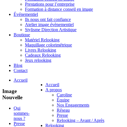
Prestations pour l’entreprise
Formation à distance conseil en image
Événementiel
Ils nous ont fait confiance
Atelier image évènementiel
Stylisme Direction Artistique
Boutique
Matériel Relooking
Maquillage colorimétrique
Livres Relooking
Cadeaux Relooking
Jeux relooking
Blog
Contact
Accueil
Accueil
A propos
Image
Caroline
Nouvelle
Équipe
Nos Engagements
Qui
Réseau
sommes-
Presse
nous ?
Relooking – Avant / Après
Presse
Relooking