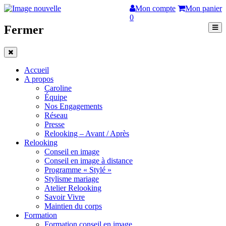
Mon compte
Mon panier
0
Fermer
Accueil
A propos
Caroline
Équipe
Nos Engagements
Réseau
Presse
Relooking – Avant / Après
Relooking
Conseil en image
Conseil en image à distance
Programme « Stylé »
Stylisme mariage
Atelier Relooking
Savoir Vivre
Maintien du corps
Formation
Formation conseil en image