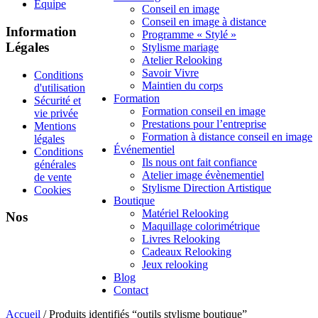
Équipe
Conseil en image
Conseil en image à distance
Information
Programme « Stylé »
Légales
Stylisme mariage
Atelier Relooking
Savoir Vivre
Conditions
Maintien du corps
d'utilisation
Formation
Sécurité et
Formation conseil en image
vie privée
Prestations pour l’entreprise
Mentions
Formation à distance conseil en image
légales
Événementiel
Conditions
Ils nous ont fait confiance
générales
Atelier image évènementiel
de vente
Stylisme Direction Artistique
Cookies
Boutique
Matériel Relooking
Nos
Maquillage colorimétrique
Livres Relooking
Cadeaux Relooking
Jeux relooking
Blog
Contact
Accueil
/ Produits identifiés “outils stylisme boutique”