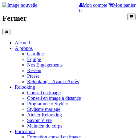
Mon compte
Mon panier
0
Fermer
Accueil
A propos
Caroline
Équipe
Nos Engagements
Réseau
Presse
Relooking – Avant / Après
Relooking
Conseil en image
Conseil en image à distance
Programme « Stylé »
Stylisme mariage
Atelier Relooking
Savoir Vivre
Maintien du corps
Formation
Formation conseil en image