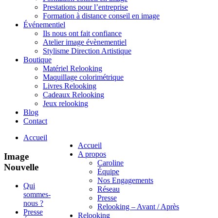
Prestations pour l’entreprise
Formation à distance conseil en image
Événementiel
Ils nous ont fait confiance
Atelier image évènementiel
Stylisme Direction Artistique
Boutique
Matériel Relooking
Maquillage colorimétrique
Livres Relooking
Cadeaux Relooking
Jeux relooking
Blog
Contact
Accueil
Accueil
A propos
Image
Caroline
Nouvelle
Équipe
Nos Engagements
Qui
Réseau
sommes-
Presse
nous ?
Relooking – Avant / Après
Presse
Relooking