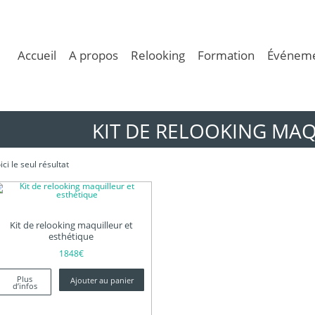
Accueil
A propos
Relooking
Formation
Événeme
KIT DE RELOOKING MA
ici le seul résultat
Kit de relooking maquilleur et
esthétique
1848
€
Plus
Ajouter au panier
d’infos