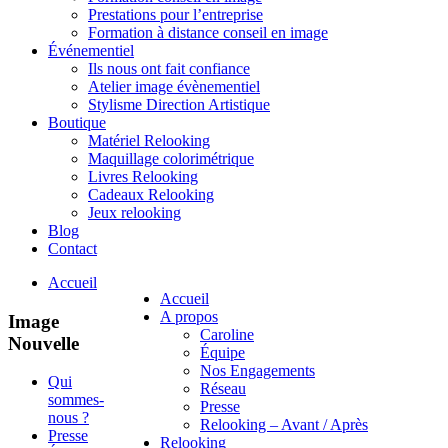
Prestations pour l’entreprise
Formation à distance conseil en image
Événementiel
Ils nous ont fait confiance
Atelier image évènementiel
Stylisme Direction Artistique
Boutique
Matériel Relooking
Maquillage colorimétrique
Livres Relooking
Cadeaux Relooking
Jeux relooking
Blog
Contact
Accueil
Accueil
A propos
Image
Caroline
Nouvelle
Équipe
Nos Engagements
Qui
Réseau
sommes-
Presse
nous ?
Relooking – Avant / Après
Presse
Relooking