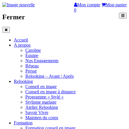
Mon compte
Mon panier
0
Fermer
Accueil
A propos
Caroline
Équipe
Nos Engagements
Réseau
Presse
Relooking – Avant / Après
Relooking
Conseil en image
Conseil en image à distance
Programme « Stylé »
Stylisme mariage
Atelier Relooking
Savoir Vivre
Maintien du corps
Formation
Formation conseil en image