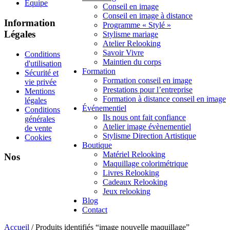
Équipe
Conseil en image
Conseil en image à distance
Information
Programme « Stylé »
Légales
Stylisme mariage
Atelier Relooking
Savoir Vivre
Conditions
Maintien du corps
d'utilisation
Formation
Sécurité et
Formation conseil en image
vie privée
Prestations pour l’entreprise
Mentions
Formation à distance conseil en image
légales
Événementiel
Conditions
Ils nous ont fait confiance
générales
Atelier image évènementiel
de vente
Stylisme Direction Artistique
Cookies
Boutique
Matériel Relooking
Nos
Maquillage colorimétrique
Livres Relooking
Cadeaux Relooking
Jeux relooking
Blog
Contact
Accueil
/ Produits identifiés “image nouvelle maquillage”