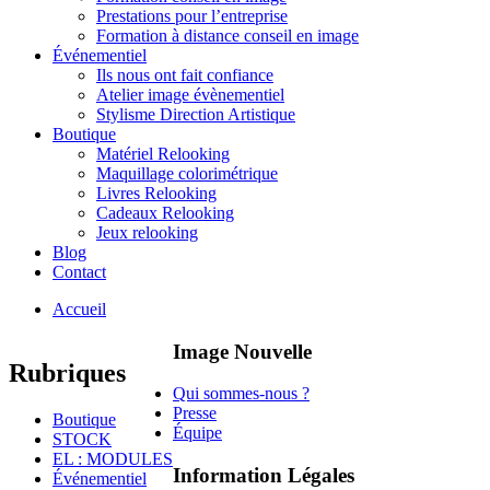
Prestations pour l’entreprise
Formation à distance conseil en image
Événementiel
Ils nous ont fait confiance
Atelier image évènementiel
Stylisme Direction Artistique
Boutique
Matériel Relooking
Maquillage colorimétrique
Livres Relooking
Cadeaux Relooking
Jeux relooking
Blog
Contact
Accueil
Image Nouvelle
Rubriques
Qui sommes-nous ?
Presse
Boutique
Équipe
STOCK
EL : MODULES
Information Légales
Événementiel