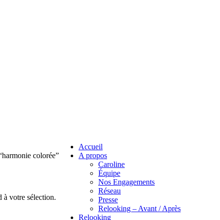
Accueil
s “harmonie colorée”
A propos
Caroline
Équipe
Nos Engagements
Réseau
à votre sélection.
Presse
Relooking – Avant / Après
Relooking