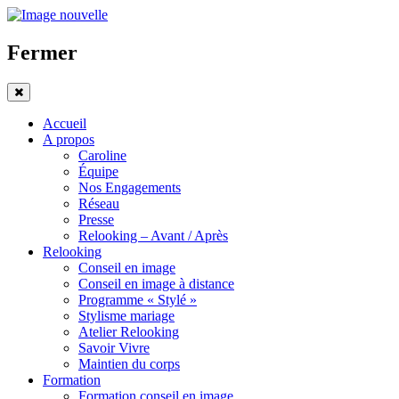
Fermer
Accueil
A propos
Caroline
Équipe
Nos Engagements
Réseau
Presse
Relooking – Avant / Après
Relooking
Conseil en image
Conseil en image à distance
Programme « Stylé »
Stylisme mariage
Atelier Relooking
Savoir Vivre
Maintien du corps
Formation
Formation conseil en image