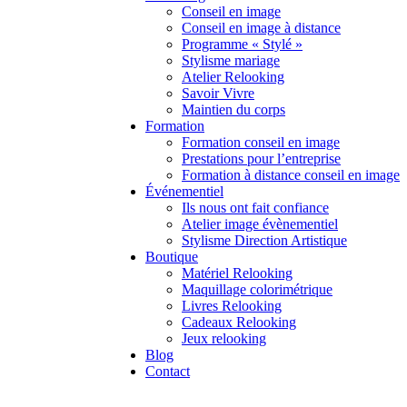
Conseil en image
Conseil en image à distance
Programme « Stylé »
Stylisme mariage
Atelier Relooking
Savoir Vivre
Maintien du corps
Formation
Formation conseil en image
Prestations pour l’entreprise
Formation à distance conseil en image
Événementiel
Ils nous ont fait confiance
Atelier image évènementiel
Stylisme Direction Artistique
Boutique
Matériel Relooking
Maquillage colorimétrique
Livres Relooking
Cadeaux Relooking
Jeux relooking
Blog
Contact