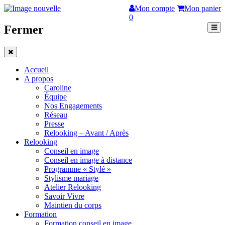
Mon compte
Mon panier
0
Fermer
Accueil
A propos
Caroline
Équipe
Nos Engagements
Réseau
Presse
Relooking – Avant / Après
Relooking
Conseil en image
Conseil en image à distance
Programme « Stylé »
Stylisme mariage
Atelier Relooking
Savoir Vivre
Maintien du corps
Formation
Formation conseil en image