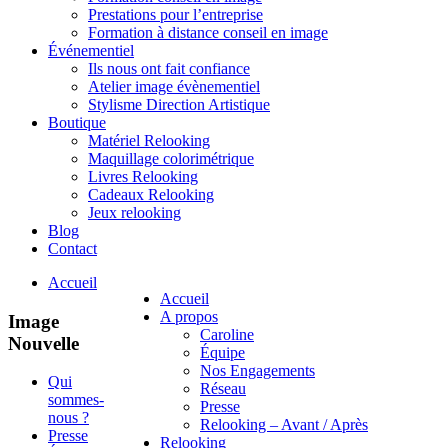
Prestations pour l’entreprise
Formation à distance conseil en image
Événementiel
Ils nous ont fait confiance
Atelier image évènementiel
Stylisme Direction Artistique
Boutique
Matériel Relooking
Maquillage colorimétrique
Livres Relooking
Cadeaux Relooking
Jeux relooking
Blog
Contact
Accueil
Accueil
A propos
Image
Caroline
Nouvelle
Équipe
Nos Engagements
Qui
Réseau
sommes-
Presse
nous ?
Relooking – Avant / Après
Presse
Relooking