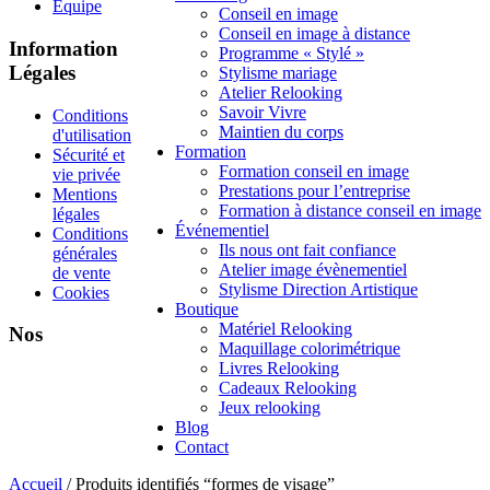
Équipe
Conseil en image
Conseil en image à distance
Information
Programme « Stylé »
Légales
Stylisme mariage
Atelier Relooking
Savoir Vivre
Conditions
Maintien du corps
d'utilisation
Formation
Sécurité et
Formation conseil en image
vie privée
Prestations pour l’entreprise
Mentions
Formation à distance conseil en image
légales
Événementiel
Conditions
Ils nous ont fait confiance
générales
Atelier image évènementiel
de vente
Stylisme Direction Artistique
Cookies
Boutique
Matériel Relooking
Nos
Maquillage colorimétrique
Livres Relooking
Cadeaux Relooking
Jeux relooking
Blog
Contact
Accueil
/ Produits identifiés “formes de visage”