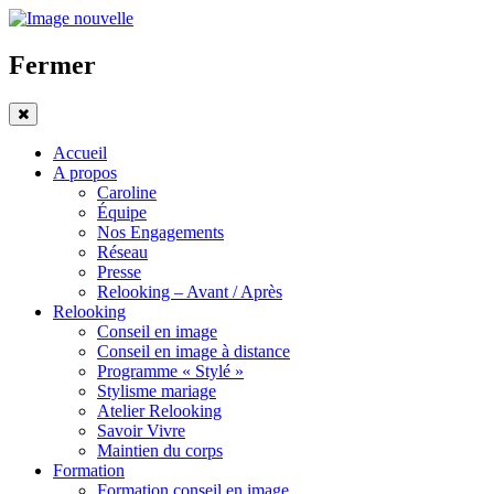
Fermer
Accueil
A propos
Caroline
Équipe
Nos Engagements
Réseau
Presse
Relooking – Avant / Après
Relooking
Conseil en image
Conseil en image à distance
Programme « Stylé »
Stylisme mariage
Atelier Relooking
Savoir Vivre
Maintien du corps
Formation
Formation conseil en image