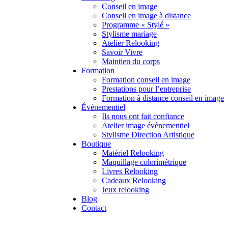
Conseil en image
Conseil en image à distance
Programme « Stylé »
Stylisme mariage
Atelier Relooking
Savoir Vivre
Maintien du corps
Formation
Formation conseil en image
Prestations pour l’entreprise
Formation à distance conseil en image
Événementiel
Ils nous ont fait confiance
Atelier image évènementiel
Stylisme Direction Artistique
Boutique
Matériel Relooking
Maquillage colorimétrique
Livres Relooking
Cadeaux Relooking
Jeux relooking
Blog
Contact